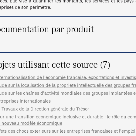
ices. Elle vise à quantifier les montants, les services et les pay
eprises de son périmètre.
cumentation par produit
ojets utilisant cette source (7)
ternationalisation de l'économie française, exportations et invest
ude sur la localisation de la propriété intellectuelle des groupes f
ude sur les chaînes d'activité mondiales des groupes implantées 
treprises internationales
 Travaux de la Direction générale du Trésor
ur une transition économique inclusive et durable : le rôle du co
 nouveau modèle économique
fets des chocs exterieurs sur les entreprises francaises et l'emploi