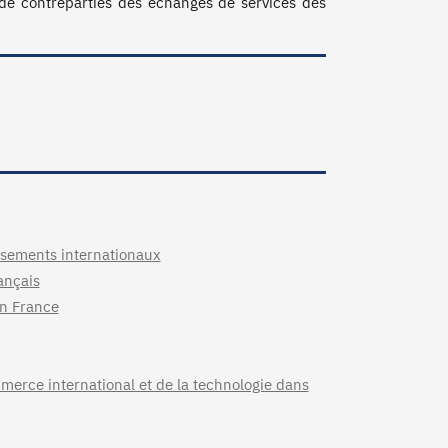
s de contreparties des échanges de services des 
issements internationaux
rançais
en France
mmerce international et de la technologie dans