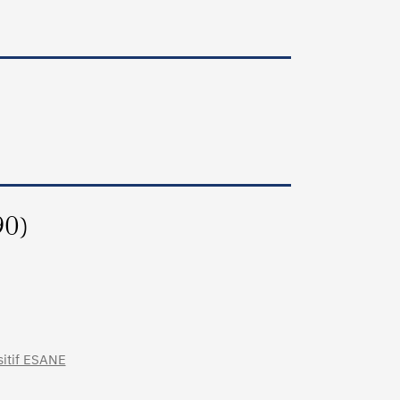
90)
sitif ESANE