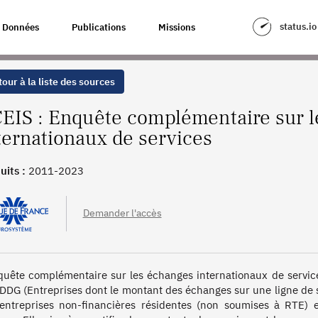
UR LES ÉCHANGES INTERNATIONAUX DE SERVICES
status.io
Données
Publications
Missions
our à la liste des sources
EIS : Enquête complémentaire sur l
ternationaux de services
uits :
2011-2023
Demander l'accès
quête complémentaire sur les échanges internationaux de servic
DDG (Entreprises dont le montant des échanges sur une ligne de 
entreprises non-financières résidentes (non soumises à RTE) e