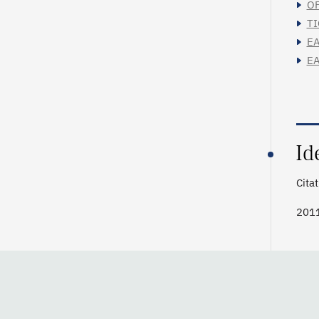
OF
TI
EA
EA
Id
Cita
201