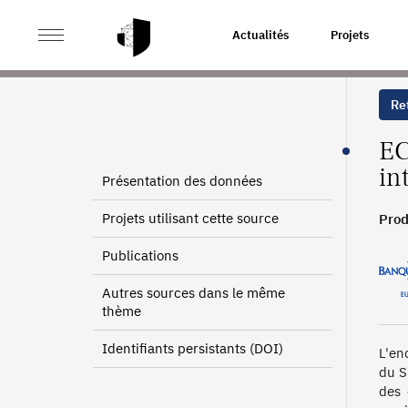
>
>
ACCUEIL
SOURCES
ENQUÊTE COMPLÉMENTAIRE S
Actualités
Projets
Ret
EC
in
Présentation des données
Projets utilisant cette source
Prod
Publications
Autres sources dans le même
thème
Identifiants persistants (DOI)
L'en
du S
des 