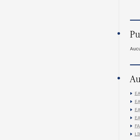
Pu
Aucu
Au
EA
EA
EA
EA
FA
LI