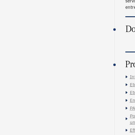
serv
entr
Do
Pr
In
Et
Et
En
PA
Po
un
Ef