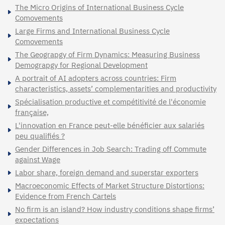
The Micro Origins of International Business Cycle
Comovements
Large Firms and International Business Cycle
Comovements
The Geograpgy of Firm Dynamics: Measuring Business
Demograpgy for Regional Development
A portrait of AI adopters across countries: Firm
characteristics, assets’ complementarities and productivity
Spécialisation productive et compétitivité de l'économie
française,
L'innovation en France peut-elle bénéficier aux salariés
peu qualifiés ?
Gender Differences in Job Search: Trading off Commute
against Wage
Labor share, foreign demand and superstar exporters
Macroeconomic Effects of Market Structure Distortions:
Evidence from French Cartels
No firm is an island? How industry conditions shape firms’
expectations