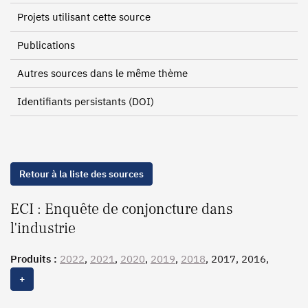
Projets utilisant cette source
Publications
Autres sources dans le même thème
Identifiants persistants (DOI)
Retour à la liste des sources
ECI : Enquête de conjoncture dans
l'industrie
Produits :
2022
,
2021
,
2020
,
2019
,
2018
, 2017, 2016,
2015
,
2014
,
2013
,
2012
, 2011,
2010
, 2009,
2008
,
2007
,
+
2006, 2005, 2004, 2003, 2002, 2001, 2000, 1999, 1998,
1997, 1996, 1995, 1994, 1993, 1992, 1991, 1990