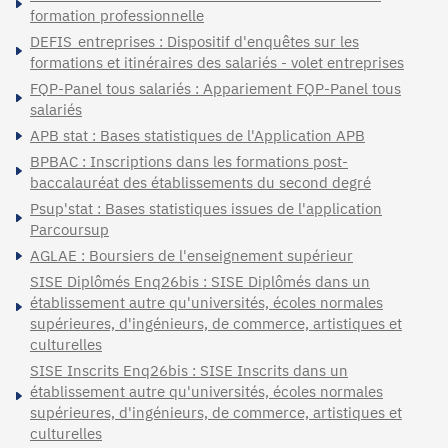
formation professionnelle
DEFIS_entreprises : Dispositif d'enquêtes sur les
formations et itinéraires des salariés - volet entreprises
FQP-Panel tous salariés : Appariement FQP-Panel tous
salariés
APB stat : Bases statistiques de l'Application APB
BPBAC : Inscriptions dans les formations post-
baccalauréat des établissements du second degré
Psup'stat : Bases statistiques issues de l'application
Parcoursup
AGLAE : Boursiers de l'enseignement supérieur
SISE Diplômés Enq26bis : SISE Diplômés dans un
établissement autre qu'universités, écoles normales
supérieures, d'ingénieurs, de commerce, artistiques et
culturelles
SISE Inscrits Enq26bis : SISE Inscrits dans un
établissement autre qu'universités, écoles normales
supérieures, d'ingénieurs, de commerce, artistiques et
culturelles