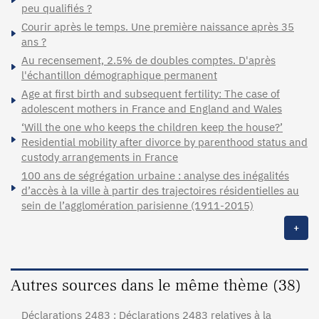
peu qualifiés ?
Courir après le temps. Une première naissance après 35
ans ?
Au recensement, 2.5% de doubles comptes. D'après
l'échantillon démographique permanent
Age at first birth and subsequent fertility: The case of
adolescent mothers in France and England and Wales
‘Will the one who keeps the children keep the house?’
Residential mobility after divorce by parenthood status and
custody arrangements in France
100 ans de ségrégation urbaine : analyse des inégalités
d’accès à la ville à partir des trajectoires résidentielles au
sein de l’agglomération parisienne (1911-2015)
+
Autres sources dans le même thème (38)
Déclarations 2483 : Déclarations 2483 relatives à la