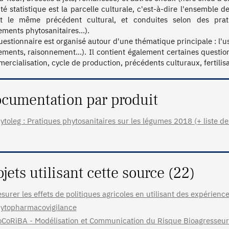
ité statistique est la parcelle culturale, c'est-à-dire l'ensemble d
t le même précédent cultural, et conduites selon des prat
tements phytosanitaires…).

uestionnaire est organisé autour d'une thématique principale : l'us
tements, raisonnement…). Il contient également certaines questions
ercialisation, cycle de production, précédents culturaux, fertilis
cumentation par produit
ytoleg : Pratiques phytosanitaires sur les légumes 2018 (+ liste de
ojets utilisant cette source (22)
surer les effets de politiques agricoles en utilisant des expérience
ytopharmacovigilance
CoRiBA - Modélisation et Communication du Risque Bioagresseur