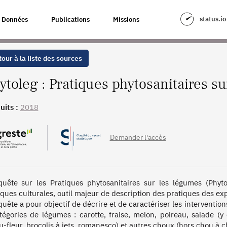
S SUR LES LÉGUMES
status.io
Données
Publications
Missions
our à la liste des sources
ytoleg : Pratiques phytosanitaires s
uits :
2018
Demander l'accès
quête sur les Pratiques phytosanitaires sur les légumes (Phytol
iques culturales, outil majeur de description des pratiques des expl
quête a pour objectif de décrire et de caractériser les intervention
tégories de légumes : carotte, fraise, melon, poireau, salade (
u-fleur, brocolis à jets, romanesco) et autres choux (hors chou à ch