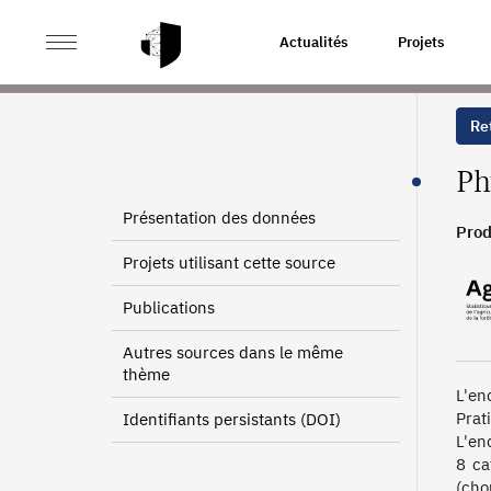
>
>
ACCUEIL
SOURCES
PRATIQUES PHYTOSANITAIRE
Actualités
Projets
Ret
Ph
Présentation des données
Prod
Projets utilisant cette source
Publications
Autres sources dans le même
thème
L'en
Prat
Identifiants persistants (DOI)
L'en
8 ca
(cho