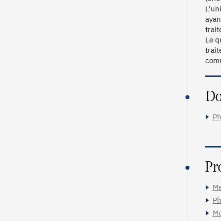
L'un
ayan
trai
Le q
trai
comm
Do
Ph
Pr
Me
Ph
Mo