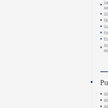
Ca
sa
Ch
FA
Co
Po
Pr
An
ag
Pu
Al
Al
Al