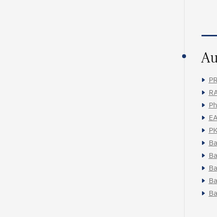
Au
PR
RA
Ph
EA
PK
Ba
Ba
Ba
Ba
Ba