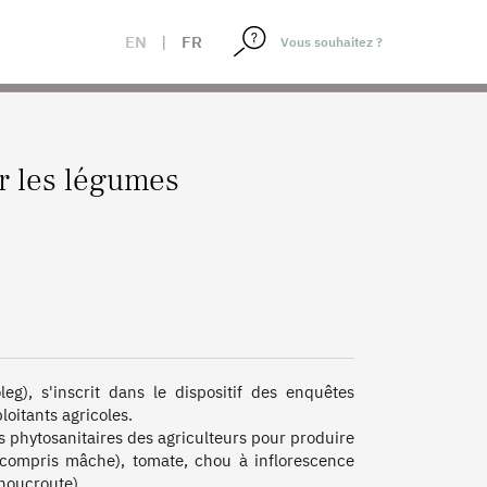
EN
|
FR
ur les légumes
eg), s'inscrit dans le dispositif des enquêtes 
oitants agricoles.

s phytosanitaires des agriculteurs pour produire 
y compris mâche), tomate, chou à inflorescence 
oucroute). 
