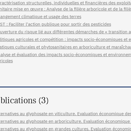
ractérisation structurelles, individuelles et financières des exploit
nitaire mise en œuvre : Analyse de la filière arboricole et de la filiè
angement climatique et usage des terres
ST : Faciliter l'action publique pour sortir des pesticides
uverture du risque lié aux différentes démarches de « transition a
litiques agricoles et compétition : impacts socio-économiques et
atiques culturales et phytosanitaires en arboriculture et maraîcha
alyse et évaluation des impacts socio-économiques et environn
ricoles
blications (3)
ternatives au glyphosate en viticulture. Evaluation économique d
ternatives au glyphosate en arboriculture. Evaluation économiqu
ternatives au glyphosate en grandes cultures. Evaluation économ