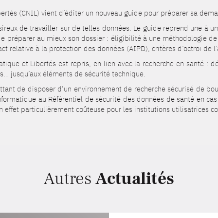
bertés (CNIL) vient d’éditer un nouveau guide pour préparer sa dema
ésireux de travailler sur de telles données. Le guide reprend une à u
 préparer au mieux son dossier : éligibilité à une méthodologie de r
 relative à la protection des données (AIPD), critères d’octroi de l’a
ique et Libertés est repris, en lien avec la recherche en santé : d
es… jusqu’aux éléments de sécurité technique.
tant de disposer d’un environnement de recherche sécurisé de bout e
 informatique au Référentiel de sécurité des données de santé en ca
ffet particulièrement coûteuse pour les institutions utilisatrices c
Autres
Actualités