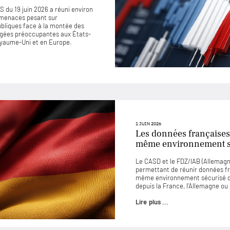
 du 19 juin 2026 a réuni environ
 menaces pesant sur
ubliques face à la montée des
jugées préoccupantes aux États-
Royaume-Uni et en Europe.
1 JUIN 2026
Les données françaises
même environnement sé
Le CASD et le FDZ/IAB (Allemagne
permettant de réunir données f
même environnement sécurisé d
depuis la France, l’Allemagne o
Lire plus ...