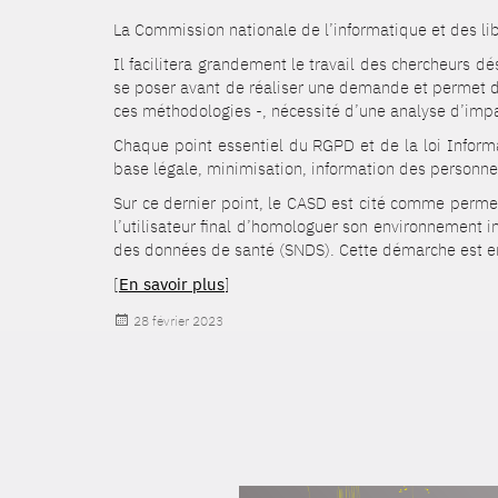
La Commission nationale de l’informatique et des li
Il facilitera grandement le travail des chercheurs d
se poser avant de réaliser une demande et permet de
ces méthodologies -, nécessité d’une analyse d’impact
Chaque point essentiel du RGPD et de la loi Informat
base légale, minimisation, information des personn
Sur ce dernier point, le CASD est cité comme permet
l’utilisateur final d’homologuer son environnement
des données de santé (SNDS). Cette démarche est en e
[
En savoir plus
]
Publié
28 février 2023
le