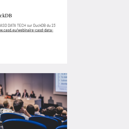
uckDB
 CASD DATA TECH sur DuckDB du 23
w.casd.eu/webinaire-casd-data-