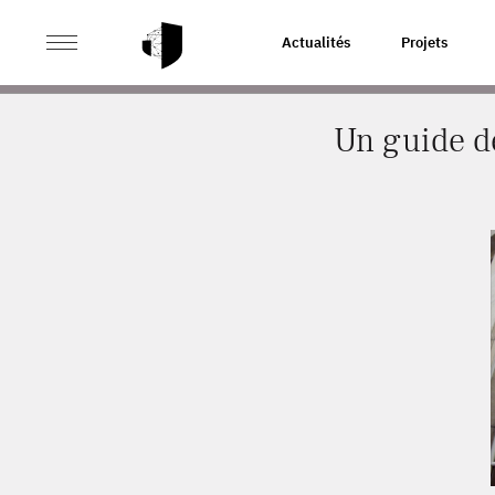
>
>
ACCUEIL
ACTUALITÉS
UN GUIDE DE LA CNIL POU
Actualités
Projets
Un guide de