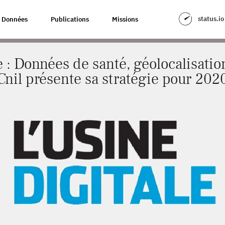
S DE SANTÉ, GÉOLOCALISATION, COOKIES… LA CNIL PRÉSENTE SA STRATÉ
status.io
Données
Publications
Missions
e : Données de santé, géolocalisatio
Cnil présente sa stratégie pour 202