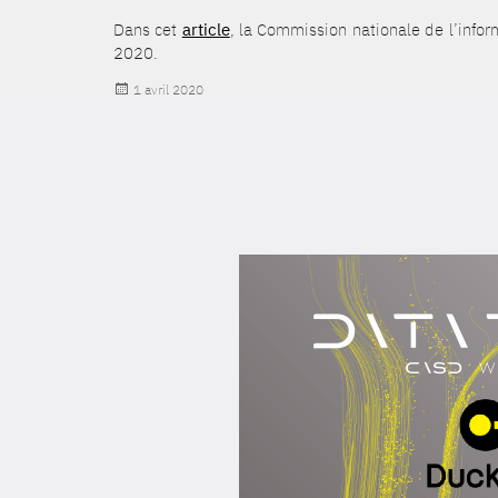
Dans cet
article
, la Commission nationale de l’infor
2020.
Publié
1 avril 2020
le