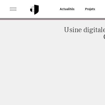
>
>
ACCUEIL
ACTUALITÉS
USINE DIGITALE : DONNÉE
Actualités
Projets
Usine digital