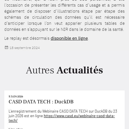
l’occasion de présenter les différents cas d’usage et a permis
également de disposer d’illustrations étape par étape des
schémas de circulation des données qu’il est nécessaire
d’anticiper lorsque l’on veut apparier plusieurs tables de
données en s’appuyant sur le NIR dans le domaine de la santé.
Le replay est désormais
disponible en ligne
.
Publié
18 septembre 2024
le
Autres
Actualités
5 JUIN 2026
CASD DATA TECH : DuckDB
L’enregistrement du Webinaire CASD DATA TECH sur DuckDB du 23
juin 2026 est en ligne
https://www.casd.eu/webinaire-casd-data-
tech/