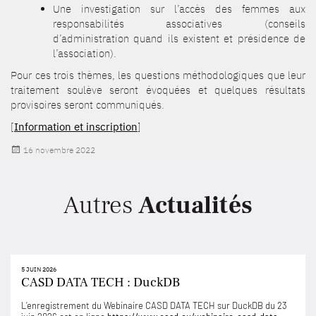
Une investigation sur l’accès des femmes aux
responsabilités associatives (conseils
d’administration quand ils existent et présidence de
l’association).
Pour ces trois thèmes, les questions méthodologiques que leur
traitement soulève seront évoquées et quelques résultats
provisoires seront communiqués.
[
Information et inscription
]
Publié
16 novembre 2022
le
Autres
Actualités
5 JUIN 2026
CASD DATA TECH : DuckDB
L’enregistrement du Webinaire CASD DATA TECH sur DuckDB du 23