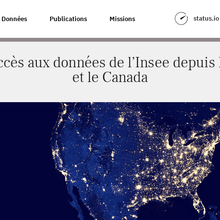
ONNÉES DE L’INSEE DEPUIS LES ÉTATS-UNIS ET LE CANADA
status.io
Données
Publications
Missions
ccès aux données de l’Insee depuis 
et le Canada