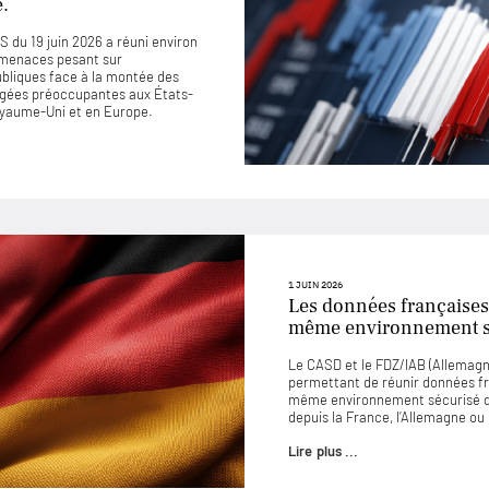
e.
 du 19 juin 2026 a réuni environ
 menaces pesant sur
ubliques face à la montée des
jugées préoccupantes aux États-
Royaume-Uni et en Europe.
1 JUIN 2026
Les données françaises
même environnement sé
Le CASD et le FDZ/IAB (Allemagne
permettant de réunir données f
même environnement sécurisé d
depuis la France, l’Allemagne o
Lire plus ...