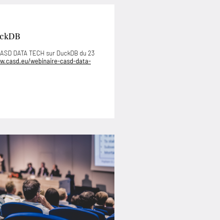
uckDB
 CASD DATA TECH sur DuckDB du 23
w.casd.eu/webinaire-casd-data-