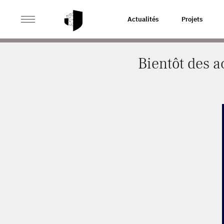
>
>
ACCUEIL
ACTUALITÉS
BIENTÔT DES ACCÈS AUX D
Actualités
Projets
Bientôt des a