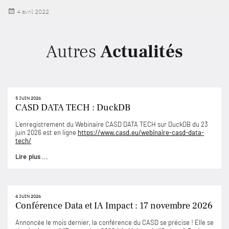
Publié
4 avril 2022
le
Autres
Actualités
5 JUIN 2026
CASD DATA TECH : DuckDB
L’enregistrement du Webinaire CASD DATA TECH sur DuckDB du 23
juin 2026 est en ligne
https://www.casd.eu/webinaire-casd-data-
tech/
Lire plus ...
4 JUIN 2026
Conférence Data et IA Impact : 17 novembre 2026
Annoncée le mois dernier, la conférence du CASD se précise ! Elle se