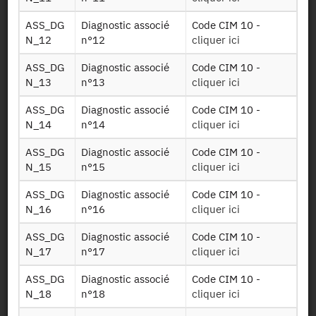
l'hôpital en
détails
ASS_DG
Diagnostic associé
Code CIM 10 -
N_12
n°12
cliquer ici
Table sur les
dispositifs
ASS_DG
Diagnostic associé
Code CIM 10 -
Disp med f
médicaux: les
N_13
n°13
cliquer ici
dm2300
orthèses et
prothèses
ASS_DG
Diagnostic associé
Code CIM 10 -
externes
N_14
n°14
cliquer ici
Table sur les
ASS_DG
Diagnostic associé
Code CIM 10 -
dispositifs
N_15
n°15
cliquer ici
médicaux: DMI,
Disp med f
implants et
ASS_DG
Diagnostic associé
Code CIM 10 -
dm3170
greffons
N_16
n°16
cliquer ici
tissulaires
ASS_DG
Diagnostic associé
Code CIM 10 -
d'origine
N_17
n°17
cliquer ici
humaine
ASS_DG
Diagnostic associé
Code CIM 10 -
Tables sur les
N_18
n°18
cliquer ici
Valo had sseq
hospitalisations à
2016 f
domicile (HAD)