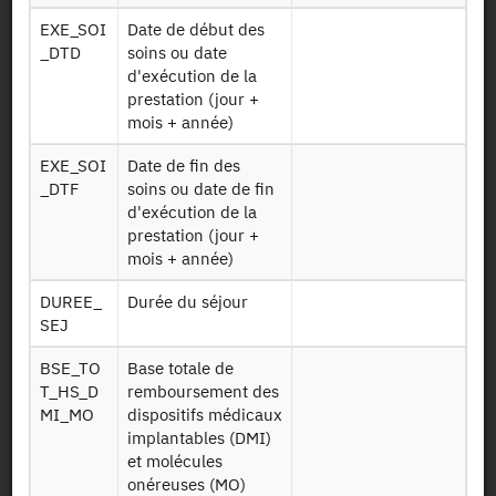
Identifiant persistant (DOI)
EXE_SOI
Date de début des
_DTD
soins ou date
d'exécution de la
prestation (jour +
mois + année)
Retour à la source
EXE_SOI
Date de fin des
CT_Conso_Soins : Conditions de
_DTF
soins ou date de fin
Travail - Appariement aux
d'exécution de la
données de consommations de
prestation (jour +
mois + année)
soins - RPS_2016
DUREE_
Durée du séjour
SEJ
Autres produits :
RPS_2016
BSE_TO
Base totale de
T_HS_D
remboursement des
Demander l'accès
MI_MO
dispositifs médicaux
implantables (DMI)
et molécules
Mise à disposition :
22/05/2019
onéreuses (MO)