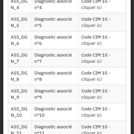
ASS_DG
Diagnostic associé
Code CIM 10 -
Soins ext
par les
N_4
n°4
cliquer ici
professionnels
de la santé
ASS_DG
Diagnostic associé
Code CIM 10 -
N_5
n°5
cliquer ici
Table sur les
consultations
ASS_DG
Diagnostic associé
Code CIM 10 -
externes à
N_6
n°6
cliquer ici
Soins ville
l'hôpital:
médecine
ASS_DG
Diagnostic associé
Code CIM 10 -
générale et de
N_7
n°7
cliquer ici
spécialité
ASS_DG
Diagnostic associé
Code CIM 10 -
Table sur les
N_8
n°8
cliquer ici
Medicaments
médicaments
ASS_DG
Diagnostic associé
Code CIM 10 -
pha detail
délivrés en ville
N_9
n°9
cliquer ici
en détails
ASS_DG
Diagnostic associé
Code CIM 10 -
Table sur les
N_10
n°10
cliquer ici
médicaments
Medicaments
délivrés pendant
ASS_DG
Diagnostic associé
Code CIM 10 -
ucd detail
les séjours à
N_11
n°11
cliquer ici