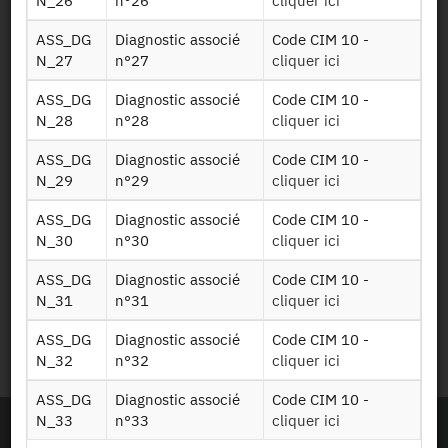
N_26
n°26
cliquer ici
Plan d’accès
ASS_DG
Diagnostic associé
Code CIM 10 -
N_27
n°27
cliquer ici
Newsletter
ASS_DG
Diagnostic associé
Code CIM 10 -
Presse et rapports
N_28
n°28
cliquer ici
ASS_DG
Diagnostic associé
Code CIM 10 -
Marchés publics
N_29
n°29
cliquer ici
Mentions légales
ASS_DG
Diagnostic associé
Code CIM 10 -
N_30
n°30
cliquer ici
Protection des données
ASS_DG
Diagnostic associé
Code CIM 10 -
personnelles
N_31
n°31
cliquer ici
ASS_DG
Diagnostic associé
Code CIM 10 -
Plan du site
N_32
n°32
cliquer ici
ASS_DG
Diagnostic associé
Code CIM 10 -
N_33
n°33
cliquer ici