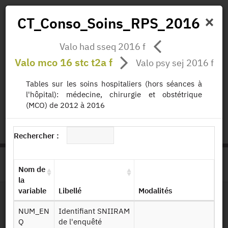
×
CT_Conso_Soins_RPS_2016
Valo had sseq 2016 f
Actualités
Projets
Données
Publications
Valo mco 16 stc t2a f
Valo psy sej 2016 f
Missions
Tables sur les soins hospitaliers (hors séances à
l'hôpital): médecine, chirurgie et obstétrique
status.io
EN
|
FR
(MCO) de 2012 à 2016
Rechercher :
>
ACCUEIL
PAGE PRODUIT
Nom de
la
variable
Libellé
Modalités
Dessin de fichier
NUM_EN
Identifiant SNIIRAM
Q
de l'enquêté