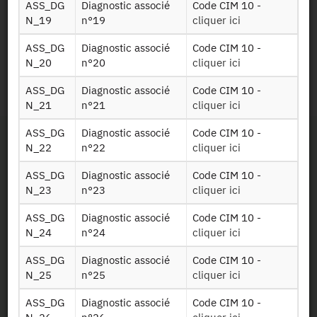
ASS_DG
Diagnostic associé
Code CIM 10 -
de 2012 à 2016
+
N_19
n°19
cliquer ici
ASS_DG
Diagnostic associé
Code CIM 10 -
Identifiant persistant
N_20
n°20
cliquer ici
ASS_DG
Diagnostic associé
Code CIM 10 -
RPS_2016 :
https://doi.org/10.34724/CASD.347.2816.V1
N_21
n°21
cliquer ici
ASS_DG
Diagnostic associé
Code CIM 10 -
N_22
n°22
cliquer ici
ASS_DG
Diagnostic associé
Code CIM 10 -
N_23
n°23
cliquer ici
ASS_DG
Diagnostic associé
Code CIM 10 -
Contact
N_24
n°24
cliquer ici
Documents utiles
ASS_DG
Diagnostic associé
Code CIM 10 -
N_25
n°25
cliquer ici
Recrutement
ASS_DG
Diagnostic associé
Code CIM 10 -