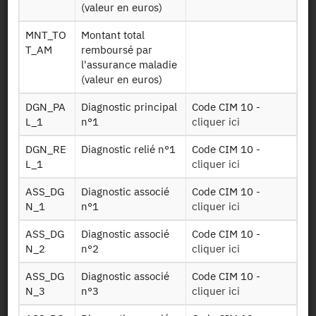
(valeur en euros)
MNT_TO
Montant total
Dessin de fichier
T_AM
remboursé par
l'assurance maladie
(valeur en euros)
Télécharger
DGN_PA
Diagnostic principal
Code CIM 10 -
Tables sur les
L_1
n°1
cliquer ici
Infoben2017
bénéficiaires de
DGN_RE
Diagnostic relié n°1
Code CIM 10 -
2012 à 2017
L_1
cliquer ici
Tables sur les
ASS_DG
Diagnostic associé
Code CIM 10 -
Ct ind g5 2016
pathologies de
N_1
n°1
cliquer ici
2012 à 2016
ASS_DG
Diagnostic associé
Code CIM 10 -
Table sur les
N_2
n°2
cliquer ici
Ald
affectations de
longue durée
ASS_DG
Diagnostic associé
Code CIM 10 -
N_3
n°3
cliquer ici
Table sur les
actes facturés