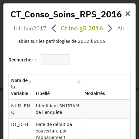
×
CT_Conso_Soins_RPS_2016
Ct ind g5 2016
Infoben2017
Ald
Actualités
Projets
Données
Publications
Tables sur les pathologies de 2012 à 2016
Missions
Rechercher :
status.io
EN
|
FR
Nom de
la
variable
Libellé
Modalités
>
ACCUEIL
PAGE PRODUIT
NUM_EN
Identifiant SNIIRAM
Q
de l'enquêté
DT_DEB
Date de début de
Dessin de fichier
couverture par
l'appariement