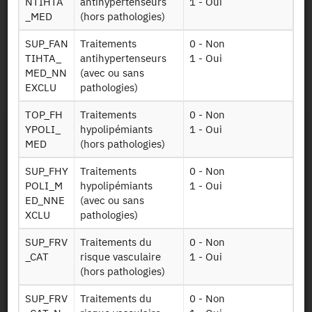
NTIHTA
antihypertenseurs
1 - Oui
de 2012 à 2016
_MED
(hors pathologies)
+
SUP_FAN
Traitements
0 - Non
Identifiant persistant
TIHTA_
antihypertenseurs
1 - Oui
MED_NN
(avec ou sans
EXCLU
pathologies)
RPS_2016 :
https://doi.org/10.34724/CASD.347.2816.V1
TOP_FH
Traitements
0 - Non
YPOLI_
hypolipémiants
1 - Oui
MED
(hors pathologies)
SUP_FHY
Traitements
0 - Non
POLI_M
hypolipémiants
1 - Oui
ED_NNE
(avec ou sans
XCLU
pathologies)
Contact
SUP_FRV
Traitements du
0 - Non
Documents utiles
_CAT
risque vasculaire
1 - Oui
(hors pathologies)
Recrutement
SUP_FRV
Traitements du
0 - Non