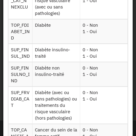
_CAT_N
risque vasculaire
1 - Oui
Plan d’accès
NEXCLU
(avec ou sans
pathologies)
Newsletter
TOP_FDI
Diabète
0 - Non
ABET_IN
1 - Oui
Presse et rapports
D
SUP_FIN
Diabète insulino-
0 - Non
Marchés publics
SUL_IND
traité
1 - Oui
Mentions légales
SUP_FIN
Diabète non
0 - Non
SULNO_I
insulino-traité
1 - Oui
ND
Protection des données
personnelles
SUP_FRV
Diabète (avec ou
0 - Non
DIAB_CA
sans pathologies) ou
1 - Oui
Plan du site
T
traitements du
risque vasculaire
(hors pathologies)
TOP_CA
Cancer du sein de la
0 - Non