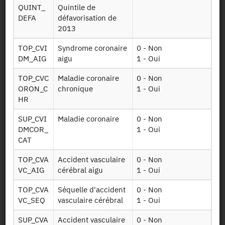
QUINT_
Quintile de
DEFA
défavorisation de
2013
Dessin de fichier
TOP_CVI
Syndrome coronaire
0 - Non
DM_AIG
aigu
1 - Oui
Télécharger
TOP_CVC
Maladie coronaire
0 - Non
Tables sur les
ORON_C
chronique
1 - Oui
Infoben2017
bénéficiaires de
HR
2012 à 2017
SUP_CVI
Maladie coronaire
0 - Non
Tables sur les
DMCOR_
1 - Oui
Ct ind g5 2016
pathologies de
CAT
2012 à 2016
TOP_CVA
Accident vasculaire
0 - Non
Table sur les
VC_AIG
cérébral aigu
1 - Oui
Ald
affectations de
TOP_CVA
Séquelle d'accident
0 - Non
longue durée
VC_SEQ
vasculaire cérébral
1 - Oui
Table sur les
SUP_CVA
Accident vasculaire
0 - Non
actes facturés