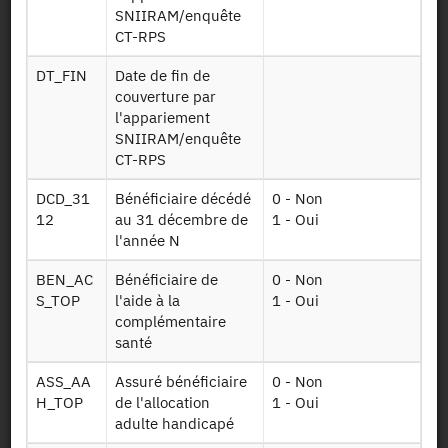
Identifiant persistant (DOI)
SNIIRAM/enquête
CT-RPS
DT_FIN
Date de fin de
couverture par
Retour à la source
l'appariement
SNIIRAM/enquête
CT_Conso_Soins : Conditions de
CT-RPS
Travail - Appariement aux
DCD_31
Bénéficiaire décédé
0 - Non
données de consommations de
12
au 31 décembre de
1 - Oui
soins - RPS_2016
l'année N
BEN_AC
Bénéficiaire de
0 - Non
Autres produits :
RPS_2016
S_TOP
l'aide à la
1 - Oui
complémentaire
santé
Demander l'accès
ASS_AA
Assuré bénéficiaire
0 - Non
H_TOP
de l'allocation
1 - Oui
adulte handicapé
Mise à disposition :
22/05/2019