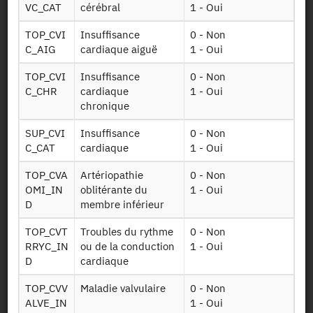
VC_CAT
cérébral
1 - Oui
Soins ext
par les
professionnels
TOP_CVI
Insuffisance
0 - Non
de la santé
C_AIG
cardiaque aiguë
1 - Oui
Table sur les
TOP_CVI
Insuffisance
0 - Non
consultations
C_CHR
cardiaque
1 - Oui
externes à
chronique
Soins ville
l'hôpital:
médecine
SUP_CVI
Insuffisance
0 - Non
générale et de
C_CAT
cardiaque
1 - Oui
spécialité
TOP_CVA
Artériopathie
0 - Non
Table sur les
OMI_IN
oblitérante du
1 - Oui
Medicaments
médicaments
D
membre inférieur
pha detail
délivrés en ville
en détails
TOP_CVT
Troubles du rythme
0 - Non
RRYC_IN
ou de la conduction
1 - Oui
Table sur les
D
cardiaque
médicaments
Medicaments
délivrés pendant
TOP_CVV
Maladie valvulaire
0 - Non
ucd detail
les séjours à
ALVE_IN
1 - Oui