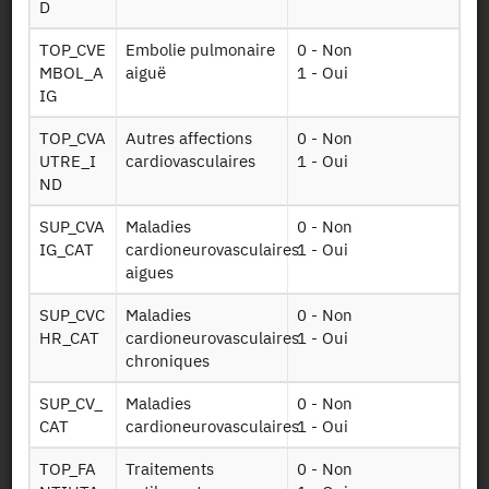
l'hôpital en
D
détails
TOP_CVE
Embolie pulmonaire
0 - Non
Table sur les
MBOL_A
aiguë
1 - Oui
dispositifs
IG
Disp med f
médicaux: les
TOP_CVA
Autres affections
0 - Non
dm2300
orthèses et
UTRE_I
cardiovasculaires
1 - Oui
prothèses
ND
externes
SUP_CVA
Maladies
0 - Non
Table sur les
IG_CAT
cardioneurovasculaires
1 - Oui
dispositifs
aigues
médicaux: DMI,
Disp med f
implants et
SUP_CVC
Maladies
0 - Non
dm3170
greffons
HR_CAT
cardioneurovasculaires
1 - Oui
tissulaires
chroniques
d'origine
humaine
SUP_CV_
Maladies
0 - Non
CAT
cardioneurovasculaires
1 - Oui
Tables sur les
Valo had sseq
hospitalisations à
TOP_FA
Traitements
0 - Non
2016 f
domicile (HAD)