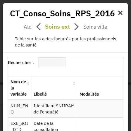
×
CT_Conso_Soins_RPS_2016
Soins ext
Ald
Soins ville
Actualités
Projets
Données
Publications
Table sur les actes facturés par les professionnels
Missions
de la santé
status.io
EN
|
FR
Rechercher :
Nom de
la
variable
Libellé
Modalités
>
ACCUEIL
PAGE PRODUIT
NUM_EN
Identifiant SNIIRAM
Q
de l'enquêté
Dessin de fichier
EXE_SOI
Date de la
_DTD
consultation