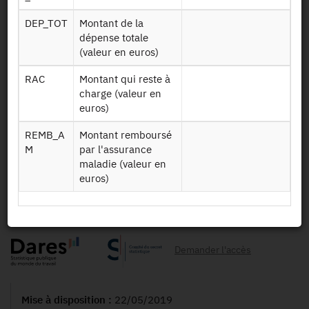
Identifiant persistant (DOI)
DEP_TOT
Montant de la
dépense totale
(valeur en euros)
Retour à la source
RAC
Montant qui reste à
charge (valeur en
CT_Conso_Soins : Conditions de
euros)
Travail - Appariement aux
REMB_A
Montant remboursé
données de consommations de
M
par l'assurance
maladie (valeur en
soins - RPS_2016
euros)
Autres produits :
RPS_2016
Demander l'accès
Mise à disposition :
22/05/2019