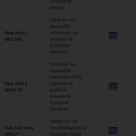
l'hôpital en
détails
Table sur les
dispositifs
Disp med f
médicaux: les
dm2300
orthèses et
prothèses
externes
Table sur les
dispositifs
médicaux: DMI,
Disp med f
implants et
dm3170
greffons
tissulaires
d'origine
humaine
Tables sur les
Valo had sseq
hospitalisations à
2016 f
domicile (HAD)