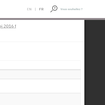
EN
|
FR
×
ej 2016 f
l - Appariement aux
 RPS_2016
e à disposition :
22/05/2019
Télécharger