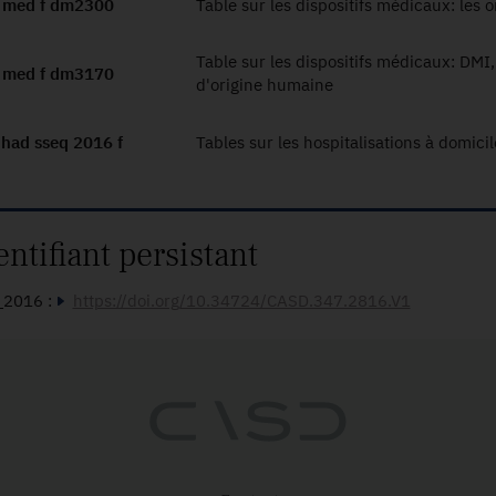
 med f dm2300
Table sur les dispositifs médicaux: les 
Table sur les dispositifs médicaux: DMI, 
 med f dm3170
d'origine humaine
 had sseq 2016 f
Tables sur les hospitalisations à domic
entifiant persistant
_2016 :
https://doi.org/10.34724/CASD.347.2816.V1