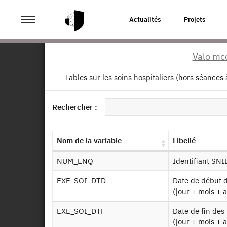
>
ACCUEIL
PAGE PRODUIT
Actualités
Projets
Valo mco
Ret
Tables sur les soins hospitaliers (hors séances
CT
do
Dessin de fichier
Rechercher :
Identifiant persistant (DOI)
Autr
Nom de la variable
Libellé
NUM_ENQ
Identifiant SN
EXE_SOI_DTD
Date de début des soins ou date d'exécution de la prestation
(jour + mois + 
De
EXE_SOI_DTF
Date de fin des soins ou date de fin d'exécution de la prestation
(jour + mois + 