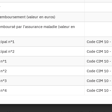
oben2017
Tables sur les bénéficiaires de 2012 à 
r
 remboursement (valeur en euros)
nd g5 2016
Tables sur les pathologies de 2012 à 2
Table sur les affectations de longue du
cipal n°1
Code CIM 10 -
s ext
Table sur les actes facturés par les pro
cipal n°2
Code CIM 10 -
é n°1
Code CIM 10 -
Table sur les consultations externes à l
 ville
spécialité
é n°2
Code CIM 10 -
é n°3
Code CIM 10 -
caments pha detail
Table sur les médicaments délivrés en vi
é n°4
Code CIM 10 -
caments ucd detail
Table sur les médicaments délivrés penda