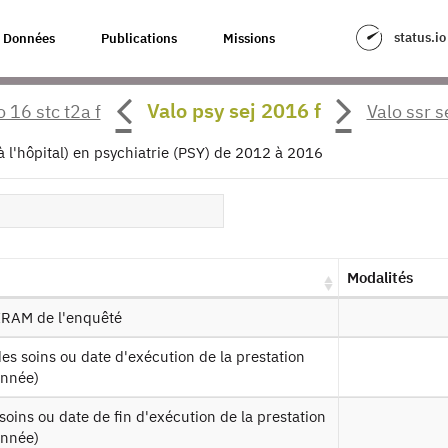
status.io
Données
Publications
Missions
CT_Conso_Soins_RPS_2016
Valo psy sej 2016 f
 16 stc t2a f
Valo ssr s
our à la source
 à l'hôpital) en psychiatrie (PSY) de 2012 à 2016
_Conso_Soins : Conditions de Travai
nnées de consommations de soins -
es produits :
RPS_2016
Modalités
Autorisation :
Comité du Secret Statistique
Mis
IIRAM de l'enquêté
année)
ssin de fichier
année)