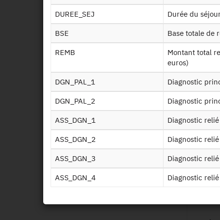
Inf
DUREE_SEJ
Durée du séjou
BSE
Base totale de
Ct i
REMB
Montant total remboursé par l'assurance maladie (valeur en
euros)
Ald
DGN_PAL_1
Diagnostic prin
Soin
DGN_PAL_2
Diagnostic prin
ASS_DGN_1
Diagnostic reli
Soins
ASS_DGN_2
Diagnostic reli
ASS_DGN_3
Diagnostic reli
Medi
ASS_DGN_4
Diagnostic reli
Medi