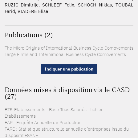
RUZIC Dimitrije, SCHLEEF Felix, SCHOCH Niklas, TOUBAL
Farid, VIADERE Elise
Publications (2)
The Micro Origins of International Business Cycle Comovements
Large Firms and International Business Cycle Comovements
Indiquer une publication
Données mises à disposition via le CASD
(27)
BTS-Etablissements : Base Tous Salariés : fichier
Etablissements
EAP : Enquête Annuelle de Production
FARE : Statistique structurelle annuelle d’entreprises issue du
dispositif ESANE