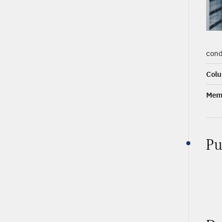
cond
Colu
Memb
Pu