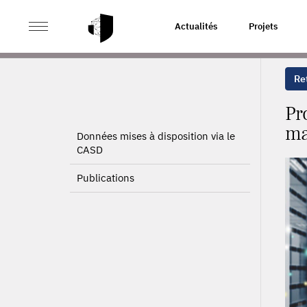
>
>
ACCUEIL
PROJETS
PRODUCTIVITÉ OU PROFIT ? L
Actualités
Projets
Ret
Pr
ma
Données mises à disposition via le
CASD
Publications