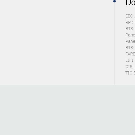
Do
EEC 
RP :
BTS-P
Pane
Pane
BTS-
FARE 
LIFI 
CIS 
TIC 