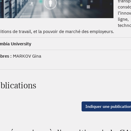
trans
conséq
l’inno
ligne
techno
itions de travail, et la pouvoir de marché des employeurs.
mbia University
res :
MARKOV Gina
blications
Indiquer une publicatio