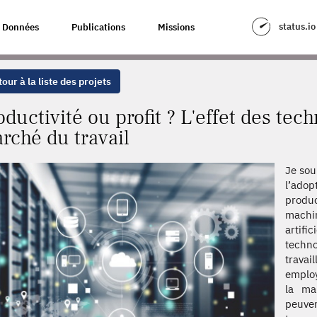
'EFFET DES TECHNOLOGIES AVANCÉES SUR LE MARCHÉ DU TRAVAIL
status.io
Données
Publications
Missions
our à la liste des projets
oductivité ou profit ? L'effet des tec
rché du travail
Je sou
l’adop
produ
machi
artifi
techn
travai
employ
la ma
peuve