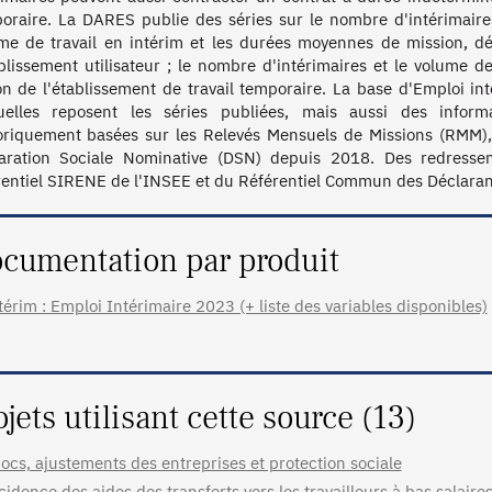
oraire. La DARES publie des séries sur le nombre d'intérimaires
me de travail en intérim et les durées moyennes de mission, déta
ablissement utilisateur ; le nombre d'intérimaires et le volume de 
on de l'établissement de travail temporaire. La base d'Emploi in
uelles reposent les séries publiées, mais aussi des informat
oriquement basées sur les Relevés Mensuels de Missions (RMM), 
aration Sociale Nominative (DSN) depuis 2018. Des redressem
rentiel SIRENE de l'INSEE et du Référentiel Commun des Déclarant
cumentation par produit
térim : Emploi Intérimaire 2023 (+ liste des variables disponibles)
ojets utilisant cette source (13)
ocs, ajustements des entreprises et protection sociale
cidence des aides des transferts vers les travailleurs à bas salaires