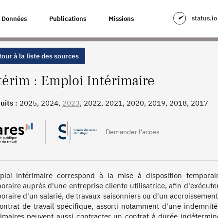
status.io
Données
Publications
Missions
our à la liste des sources
térim : Emploi Intérimaire
uits :
2025, 2024,
2023
, 2022, 2021, 2020, 2019, 2018, 2017
Demander l'accès
ploi intérimaire correspond à la mise à disposition temporair
oraire auprès d'une entreprise cliente utilisatrice, afin d'exécu
oraire d'un salarié, de travaux saisonniers ou d'un accroissement te
ontrat de travail spécifique, assorti notamment d'une indemnité
rimaires peuvent aussi contracter un contrat à durée indéterminée