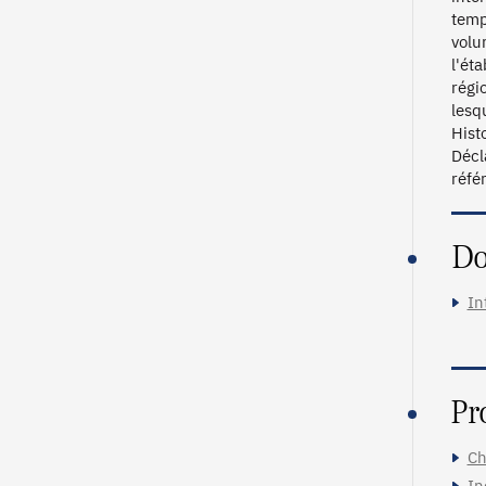
temp
volu
l'ét
régi
lesq
Hist
Décl
réfé
Do
In
Pr
Ch
In