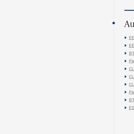
Au
EE
EE
BT
Pa
CL
CL
CL
Pa
BT
ES