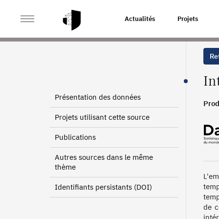
>
>
ACCUEIL
SOURCES
EMPLOI INTÉRIMAIRE
Actualités
Projets
Ret
In
Présentation des données
Prod
Projets utilisant cette source
Publications
Autres sources dans le même
thème
L'em
temp
Identifiants persistants (DOI)
temp
de c
inté