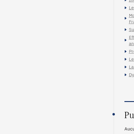
Le
Mo
Fr
Su
Ef
an
Pr
Le
La
Dy
Pu
Aucu