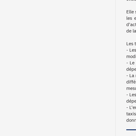
Elle
les 
d'ac
de l
Les 
- Le
modi
- Le
dépe
- La 
diff
mesur
- Le
dépe
- L'
taxi