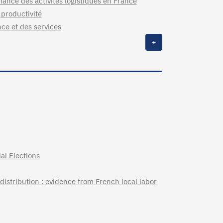
nce des activités logistiques en France
 productivité
nce et des services
+
al Elections
stribution : evidence from French local labor