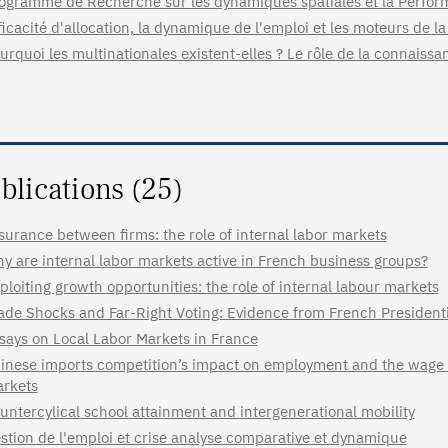
ogramme de Recherche sur les dynamiques spatiales et la Performa
ficacité d'allocation, la dynamique de l'emploi et les moteurs de la
urquoi les multinationales existent-elles ? Le rôle de la connaissa
blications (25)
surance between firms: the role of internal labor markets
y are internal labor markets active in French business groups?
ploiting growth opportunities: the role of internal labour markets
ade Shocks and Far-Right Voting: Evidence from French Presidenti
says on Local Labor Markets in France
inese imports competition’s impact on employment and the wage di
rkets
untercylical school attainment and intergenerational mobility
stion de l'emploi et crise analyse comparative et dynamique