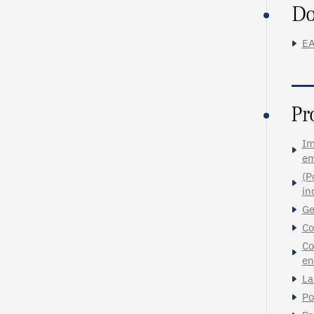
Do
EA
Pr
Im
em
(P
in
Ge
Co
Co
en
La
Po