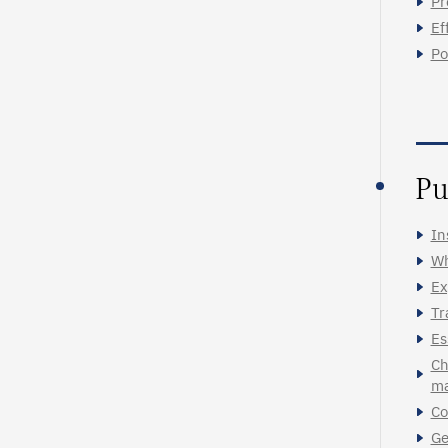
Pr
Ef
Po
Pu
In
Wh
Ex
Tr
Es
Ch
ma
Co
Ge