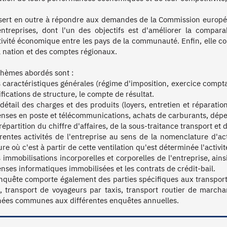
 sert en outre à répondre aux demandes de la Commission europée
entreprises, dont l'un des objectifs est d'améliorer la comparabi
tivité économique entre les pays de la communauté. Enfin, elle co
a nation et des comptes régionaux. 

thèmes abordés sont : 

s caractéristiques générales (régime d'imposition, exercice comptable
fications de structure, le compte de résultat.

 détail des charges et des produits (loyers, entretien et réparatio
nses en poste et télécommunications, achats de carburants, dépen
répartition du chiffre d'affaires, de la sous-traitance transport et d
érentes activités de l'entreprise au sens de la nomenclature d'act
e où c'est à partir de cette ventilation qu'est déterminée l'activité
s immobilisations incorporelles et corporelles de l'entreprise, ains
nses informatiques immobilisées et les contrats de crédit-bail. 

enquête comporte également des parties spécifiques aux transports
s, transport de voyageurs par taxis, transport routier de marchan