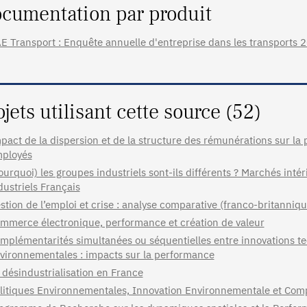
cumentation par produit
E Transport : Enquête annuelle d'entreprise dans les transports 20
ojets utilisant cette source (52)
pact de la dispersion et de la structure des rémunérations sur la 
ployés
ourquoi) les groupes industriels sont-ils différents ? Marchés inté
dustriels Français
stion de l’emploi et crise : analyse comparative (franco-britanniq
mmerce électronique, performance et création de valeur
mplémentarités simultanées ou séquentielles entre innovations te
vironnementales : impacts sur la performance
 désindustrialisation en France
litiques Environnementales, Innovation Environnementale et Compé