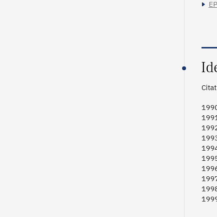
EP
Id
Cita
1990
1991
1992
1993
1994
1995
1996
1997
1998
1999