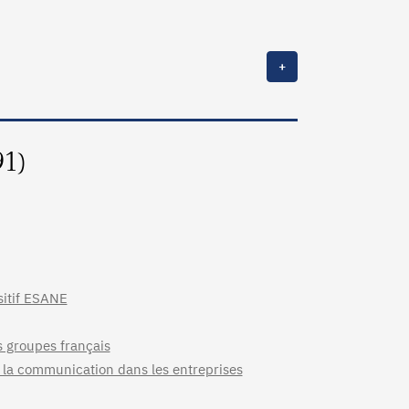
+
91)
sitif ESANE
s groupes français
e la communication dans les entreprises