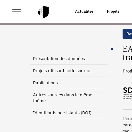
>
>
ACCUEIL
SOURCES
ENQUÊTE ANNUELLE D'ENTRE
Actualités
Projets
Ret
EA
tr
Présentation des données
Projets utilisant cette source
Prod
1992
Publications
Autres sources dans le même
thème
Identifiants persistants (DOI)
L'en
cara
évol