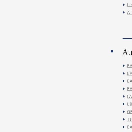
Le
A 
Au
EA
EA
EA
EA
FA
LI
OF
TI
EA