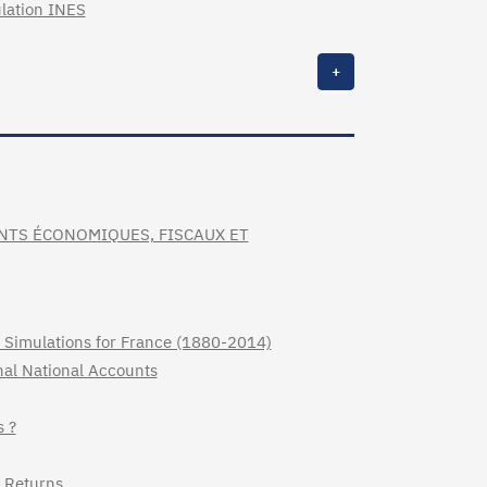
ulation INES
+
NTS ÉCONOMIQUES, FISCAUX ET
 Simulations for France (1880-2014)
nal National Accounts
s ?
x Returns