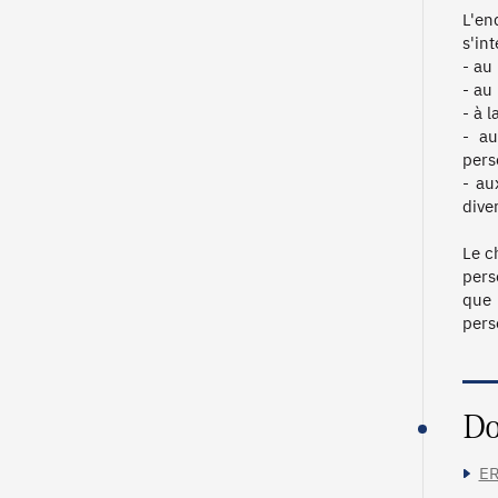
L'en
s'int
- au
- au
- à 
- au
pers
- au
dive
Le c
pers
que 
pers
Do
ER