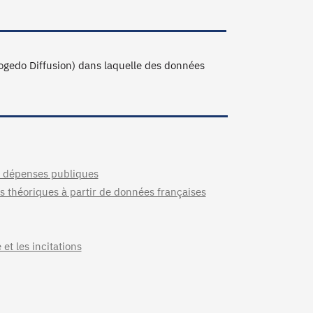
ogedo Diffusion) dans laquelle des données
et dépenses publiques
es théoriques à partir de données françaises
 et les incitations