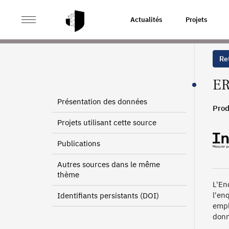
>
>
ACCUEIL
SOURCES
ENQUÊTE REVENUS FISCAUX
Actualités
Projets
Ret
ER
Présentation des données
Prod
Projets utilisant cette source
Publications
Autres sources dans le même
thème
L'En
l'en
Identifiants persistants (DOI)
empl
donn