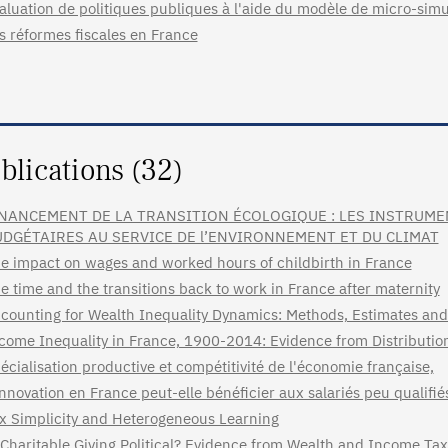
aluation de politiques publiques à l'aide du modèle de micro-sim
s réformes fiscales en France
blications (32)
NANCEMENT DE LA TRANSITION ÉCOLOGIQUE : LES INSTRUME
DGÉTAIRES AU SERVICE DE l’ENVIRONNEMENT ET DU CLIMAT
e impact on wages and worked hours of childbirth in France
e time and the transitions back to work in France after maternity
counting for Wealth Inequality Dynamics: Methods, Estimates and
come Inequality in France, 1900-2014: Evidence from Distributio
écialisation productive et compétitivité de l'économie française,
innovation en France peut-elle bénéficier aux salariés peu qualifié
x Simplicity and Heterogeneous Learning
 Charitable Giving Political? Evidence from Wealth and Income Ta