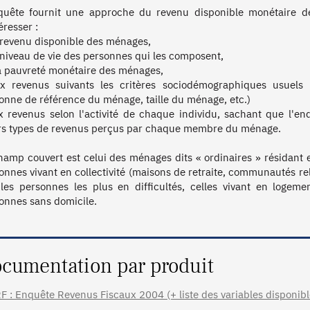
quête fournit une approche du revenu disponible monétaire d
éresser :

 revenu disponible des ménages,

 niveau de vie des personnes qui les composent,

la pauvreté monétaire des ménages,

x revenus suivants les critères sociodémographiques usuels (
onne de référence du ménage, taille du ménage, etc.)

x revenus selon l'activité de chaque individu, sachant que l'en
rs types de revenus perçus par chaque membre du ménage.

hamp couvert est celui des ménages dits « ordinaires » résidant e
onnes vivant en collectivité (maisons de retraite, communautés religi
les personnes les plus en difficultés, celles vivant en logement 
onnes sans domicile.

cumentation par produit
F : Enquête Revenus Fiscaux 2004 (+ liste des variables disponibl