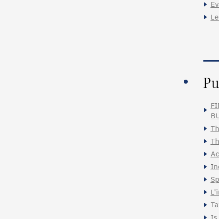
Ev
Le
Pu
FI
BU
Th
Th
Ac
In
Sp
L'
Ta
Is