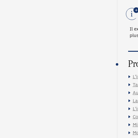
Il e
plus
Pr
L’
Ta
Au
La
L'
Co
Mi
Mo