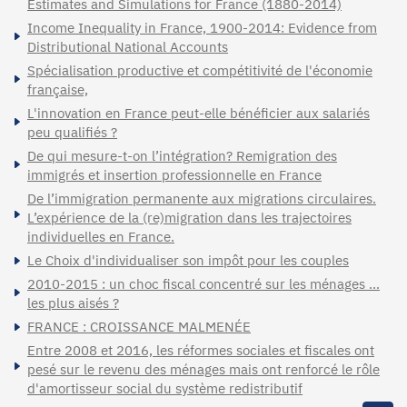
Estimates and Simulations for France (1880-2014)
Income Inequality in France, 1900-2014: Evidence from
Distributional National Accounts
Spécialisation productive et compétitivité de l'économie
française,
L'innovation en France peut-elle bénéficier aux salariés
peu qualifiés ?
De qui mesure-t-on l’intégration? Remigration des
immigrés et insertion professionnelle en France
De l’immigration permanente aux migrations circulaires.
L’expérience de la (re)migration dans les trajectoires
individuelles en France.
Le Choix d'individualiser son impôt pour les couples
2010-2015 : un choc fiscal concentré sur les ménages …
les plus aisés ?
FRANCE : CROISSANCE MALMENÉE
Entre 2008 et 2016, les réformes sociales et fiscales ont
pesé sur le revenu des ménages mais ont renforcé le rôle
d'amortisseur social du système redistributif