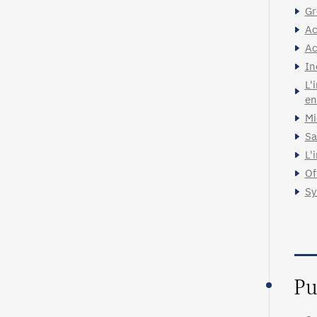
Gr
Ac
Ac
In
L'
en
Mi
Sa
L'
Of
Sy
Pu