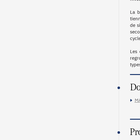
La b
tien
de s
seco
cycl
Les 
regr
Do
MA
Pr