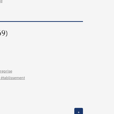
ge
69)
reprise
- établissement
+