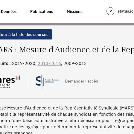
A REPRÉSENTATIVITÉ SYNDICALE
status.io
Données
Publications
Missions
our à la liste des sources
RS : Mesure d'Audience et de la Rep
uits :
2017-2020,
2013-2016
, 2009-2012
Demander l'accès
ase Mesure d'Audience et de la Représentativité Syndicale (MARS) 
établit la représentativité de chaque syndicat en fonction des résu
tion d'une base administrative a été nécessaire pour regrouper l
ettre de les agréger pour déterminer la représentativité de chaqu
au des branches.
