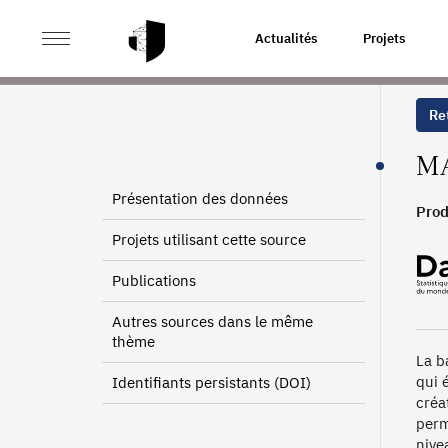
>
>
ACCUEIL
SOURCES
MESURE D’AUDIENCE ET DE L
Actualités
Projets
Ret
MA
Présentation des données
Prod
Projets utilisant cette source
Publications
Autres sources dans le même
thème
La b
qui 
Identifiants persistants (DOI)
créa
perm
nive