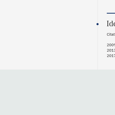
Id
Cita
200
201
201