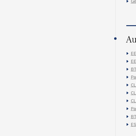
Ge
Au
EE
EE
BT
Pa
CL
CL
CL
Pa
BT
ES