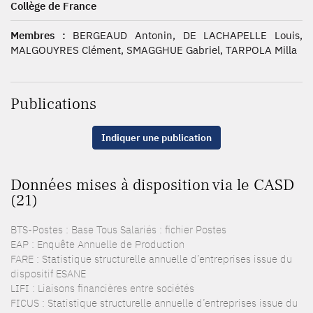
Collège de France
Membres :
BERGEAUD Antonin, DE LACHAPELLE Louis,
MALGOUYRES Clément, SMAGGHUE Gabriel, TARPOLA Milla
Publications
Indiquer une publication
Données mises à disposition via le CASD
(21)
BTS-Postes : Base Tous Salariés : fichier Postes
EAP : Enquête Annuelle de Production
FARE : Statistique structurelle annuelle d’entreprises issue du
dispositif ESANE
LIFI : Liaisons financières entre sociétés
FICUS : Statistique structurelle annuelle d’entreprises issue du