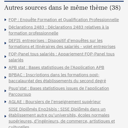
Autres sources dans le même thème (38)
FQP : Enquête Formation et Qualification Professionnelle
Déclarations 2483 : Déclarations 2483 relatives à la
formation professionnelle
DEFIS_entreprises : Dispositif d'enquêtes sur les
formations et itinéraires des salariés - volet entreprises
FQP-Panel tous salariés : Appariement FQP-Panel tous
salariés
APB stat : Bases statistiques de l'Application APB
BPBAC : Inscriptions dans les formations post-
baccalauréat des établissements du second degré
Psup'stat : Bases statistiques issues de l'application
Parcoursup
AGLAE : Boursiers de l'enseignement supérieur
SISE Diplômés Enq26bis : SISE Diplômés dans un
établissement autre qu'universités, écoles normales
supérieures, d'ingénieurs, de commerce, artistiques et
culturelles