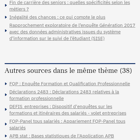
Fin de carrière des seniors : quelles spécificités selon les
métiers ?
Inégalité des chances : ce qui compte le plus
Rapprochement exploratoire de l’enquête Génération 2017
avec des données administratives issues du système
d’information sur le suivi de l’étudiant (SISE)
Autres sources dans le même thème (38)
FQP : Enquête Formation et Qualification Professionnelle
Déclarations 2483 : Déclarations 2483 relatives à la
formation professionnelle
DEFIS_entreprises : Dispositif d'enquêtes sur les
formations et itinéraires des salariés - volet entreprises
FQP-Panel tous salariés : Appariement FQP-Panel tous
salariés
APB stat : Bases statistiques de l'Application APB