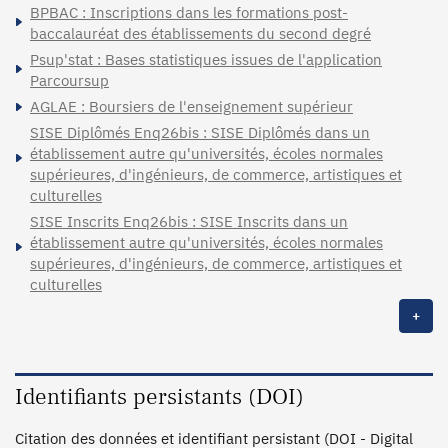
BPBAC : Inscriptions dans les formations post-
baccalauréat des établissements du second degré
Psup'stat : Bases statistiques issues de l'application
Parcoursup
AGLAE : Boursiers de l'enseignement supérieur
SISE Diplômés Enq26bis : SISE Diplômés dans un
établissement autre qu'universités, écoles normales
supérieures, d'ingénieurs, de commerce, artistiques et
culturelles
SISE Inscrits Enq26bis : SISE Inscrits dans un
établissement autre qu'universités, écoles normales
supérieures, d'ingénieurs, de commerce, artistiques et
culturelles
+
Identifiants persistants (DOI)
Citation des données et identifiant persistant (DOI - Digital