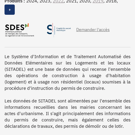
Produits :
2024, 2023,
2022
, 2021, 2020,
2019
, 2018,
2017, 2016, 2015, 2014, 2013, 2012, 2011, 2010, 2009,
+
2008, 2007, 2006, 2005, 2004, 2003, 2002, 2001, 2000,
1999, 1998, 1997, 1996, 1995, 1994, 1993, 1992, 1991,
1990, 1989, 1988, 1987, 1986, 1985, 1984, 1983, 1982,
Demander l'accès
1981, 1980, 1979, 1978, 1977, 1976, 1975, 1974, 1973,
1972
Le Système d'Information et de Traitement Automatisé des 
Données Elémentaires sur les Logements et les locaux 
(SITADEL) est une base de données qui recense l'ensemble 
des opérations de construction à usage d'habitation 
(logement) et à usage non résidentiel (locaux) soumises à la 
procédure d'instruction du permis de construire. 

Les données de SITADEL sont alimentées par l'ensemble des 
informations recueillies dans les mairies concernant les 
actes d'urbanisme. Il s'agit principalement des informations 
du permis de construire, mais également celles des 
déclarations de travaux, des permis de démolir ou de lotir. 
