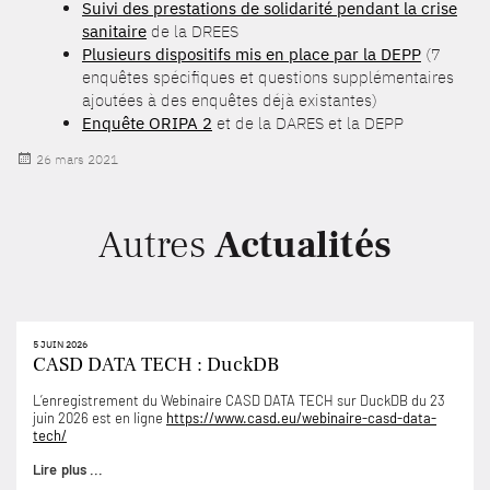
Suivi des prestations de solidarité pendant la crise
sanitaire
de la DREES
Plusieurs dispositifs mis en place par la DEPP
(7
enquêtes spécifiques et questions supplémentaires
ajoutées à des enquêtes déjà existantes)
Enquête ORIPA 2
et de la DARES et la DEPP
Publié
26 mars 2021
le
Autres
Actualités
5 JUIN 2026
CASD DATA TECH : DuckDB
L’enregistrement du Webinaire CASD DATA TECH sur DuckDB du 23
juin 2026 est en ligne
https://www.casd.eu/webinaire-casd-data-
tech/
Lire plus ...