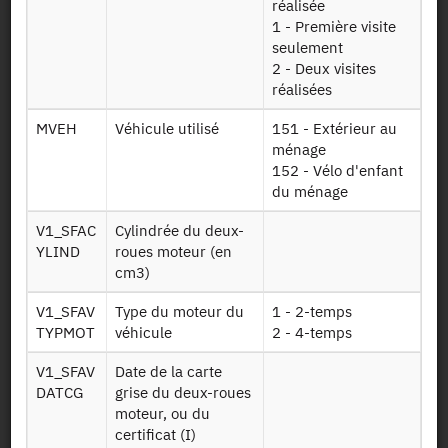
réalisée
Demander l'accès
1 - Première visite
seulement
2 - Deux visites
Mise à disposition :
16/09/2011
réalisées
MVEH
Véhicule utilisé
151 - Extérieur au
ménage
Dessin de fichier
152 - Vélo d'enfant
du ménage
Télécharger
V1_SFAC
Cylindrée du deux-
YLIND
roues moteur (en
Informations sur
cm3)
C info carnet
le carnet
V1_SFAV
Type du moteur du
1 - 2-temps
Nomenclature
TYPMOT
véhicule
2 - 4-temps
Code pays
pays
V1_SFAV
Date de la carte
Déplacement
DATCG
grise du deux-roues
Deploc vls
local et véhicule
moteur, ou du
certificat (I)