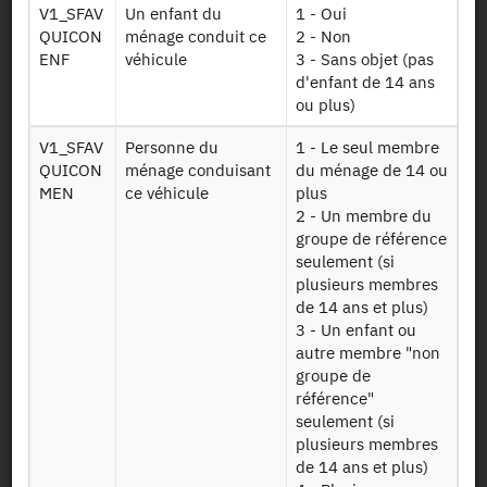
V1_SFAV
Un enfant du
1 - Oui
Documents utiles
QUICON
ménage conduit ce
2 - Non
ENF
véhicule
3 - Sans objet (pas
d'enfant de 14 ans
Recrutement
ou plus)
Plan d’accès
V1_SFAV
Personne du
1 - Le seul membre
QUICON
ménage conduisant
du ménage de 14 ou
MEN
ce véhicule
plus
Newsletter
2 - Un membre du
groupe de référence
Presse et rapports
seulement (si
plusieurs membres
de 14 ans et plus)
Marchés publics
3 - Un enfant ou
autre membre "non
Mentions légales
groupe de
référence"
seulement (si
Protection des données
personnelles
plusieurs membres
de 14 ans et plus)