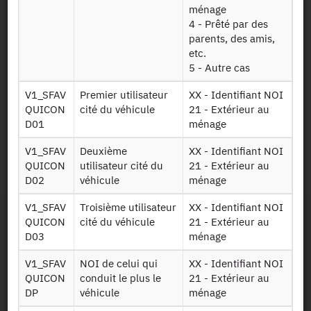
ménage
Ce suivi vise d'une part, à corriger l'oubli de certains trajets
4 - Prêté par des
et de connaître avec une meilleure précision les heures de
parents, des amis,
départ et les temps de transport.
etc.
Il permet, d'autre part, d'obtenir des informations que les
5 - Autre cas
méthodes classiques ne peuvent pas fournir (trajets très
courts et parcours terminaux, temps d'attente, vitesse, choix
V1_SFAV
Premier utilisateur
XX - Identifiant NOI
de l'itinéraire, etc.).
QUICON
cité du véhicule
21 - Extérieur au
D01
ménage
Identifiant persistant
V1_SFAV
Deuxième
XX - Identifiant NOI
QUICON
utilisateur cité du
21 - Extérieur au
2007-2008 :
https://doi.org/10.34724/CASD.14.1448.V1
D02
véhicule
ménage
V1_SFAV
Troisième utilisateur
XX - Identifiant NOI
QUICON
cité du véhicule
21 - Extérieur au
D03
ménage
V1_SFAV
NOI de celui qui
XX - Identifiant NOI
QUICON
conduit le plus le
21 - Extérieur au
DP
véhicule
ménage
Contact