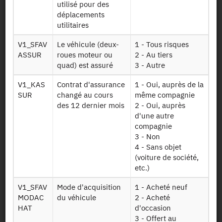
utilisé pour des
différents modes de transport utilisés ainsi que la
déplacements
connaissance du parc de véhicules détenus par les ménages.
utilitaires
Population statistique
V1_SFAV
Le véhicule (deux-
1 - Tous risques
Ménages dits "ordinaires", c'est-à-dire hors ménages vivant
ASSUR
roues moteur ou
2 - Au tiers
en collectivité (foyers, prisons, hôpitaux…) et vivant dans des
quad) est assuré
3 - Autre
habitations mobiles (mariniers, sans-abri…).
V1_KAS
Contrat d'assurance
1 - Oui, auprès de la
SUR
changé au cours
même compagnie
Zone géographique de référence
des 12 dernier mois
2 - Oui, auprès
France métropolitaine
d'une autre
compagnie
Documentation sur la méthodologie
3 - Non
4 - Sans objet
Au niveau national, un sous-échantillon non représentatif
(voiture de société,
d'environ 1 000 personnes volontaires a été mis en place
etc.)
pour tester une méthode expérimentale de recueil de
données par GPS.
V1_SFAV
Mode d'acquisition
1 - Acheté neuf
MODAC
du véhicule
2 - Acheté
Ces personnes ont été équipées d'un GPS pendant une
HAT
d'occasion
semaine permettant ainsi l'enregistrement des "traces GPS"
3 - Offert au
au cours de leurs déplacements.