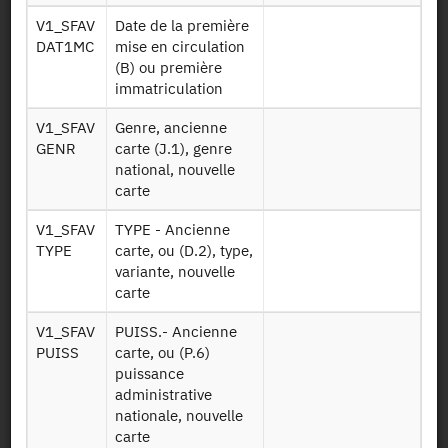
Mobilité
quotidienne et
V1_SFAV
Date de la première
K deploc
locale par
DAT1MC
mise en circulation
déplacements
(B) ou première
immatriculation
Mobilité
V1_SFAV
Genre, ancienne
quotidienne,
GENR
carte (J.1), genre
locale et longue
K mobilite
national, nouvelle
distance, utilité
carte
d'un
déplacement
V1_SFAV
TYPE - Ancienne
TYPE
carte, ou (D.2), type,
Mobilité à longue
variante, nouvelle
distance
carte
K voy depdet
déplacements
des voyages
V1_SFAV
PUISS.- Ancienne
détaillés
PUISS
carte, ou (P.6)
puissance
Mobilité à longue
administrative
distance :
nationale, nouvelle
K voyage
voyages des 4
carte
dernières