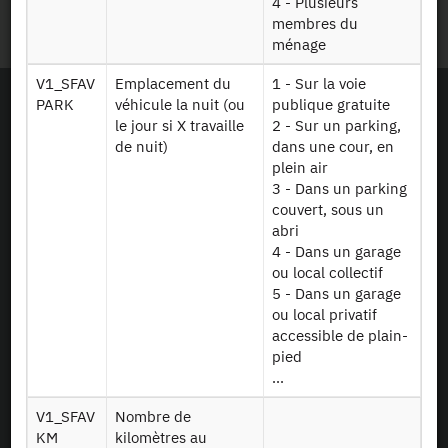
4 - Plusieurs
Plan du site
membres du
ménage
V1_SFAV
Emplacement du
1 - Sur la voie
PARK
véhicule la nuit (ou
publique gratuite
le jour si X travaille
2 - Sur un parking,
de nuit)
dans une cour, en
plein air
3 - Dans un parking
couvert, sous un
abri
4 - Dans un garage
ou local collectif
5 - Dans un garage
ou local privatif
accessible de plain-
pied
...
En tant que simple visiteur, la navigation sur le site du CASD n'installera pas de
V1_SFAV
Nombre de
cookies.
KM
kilomètres au
Le projet Equipex CASD a reçu une aide financée sur le programme