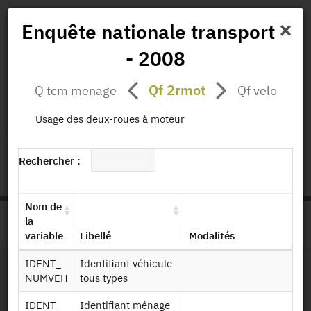
×
Enquête nationale transport
- 2008
Actualités
Projets
Données
Publications
Qf 2rmot
Q tcm menage
Qf velo
Missions
Usage des deux-roues à moteur
status.io
EN
|
FR
Rechercher :
Nom de
la
>
ACCUEIL
PAGE PRODUIT
variable
Libellé
Modalités
IDENT_
Identifiant véhicule
NUMVEH
tous types
Dessin de fichier
IDENT_
Identifiant ménage