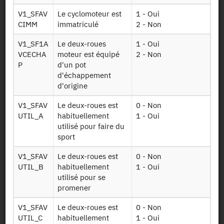
semaines
V1_SFAV
Le cyclomoteur est
1 - Oui
CIMM
immatriculé
2 - Non
Véhicule du
Men vls
ménage
V1_SF1A
Le deux-roues
1 - Oui
VCECHA
moteur est équipé
2 - Non
Mobilité régulière
P
d'un pot
trajets vers lieux
Q ind lieu teg
d'échappement
de Travail Etude
d'origine
ou Garde (TEG)
V1_SFAV
Le deux-roues est
0 - Non
Mobilité régulière
UTIL_A
habituellement
1 - Oui
(sans les lieux) et
Q individu
utilisé pour faire du
capacités de
sport
mobilité
+
V1_SFAV
Le deux-roues est
0 - Non
UTIL_B
habituellement
1 - Oui
Présentation statistique
utilisé pour se
promener
Concepts et définitions statistiques
V1_SFAV
Le deux-roues est
0 - Non
Les thèmes abordés sont les déplacements, de courte et
UTIL_C
habituellement
1 - Oui
longue distance, des ménages et de leurs membres, selon les