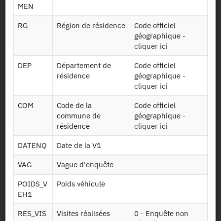
Présentation statistique
MEN
Documentation sur la méthodologie
RG
Région de résidence
Code officiel
géographique -
Identifiant persistant (DOI)
cliquer ici
DEP
Département de
Code officiel
résidence
géographique -
cliquer ici
Retour à la source
COM
Code de la
Code officiel
commune de
géographique -
ENT : Enquête Nationale
résidence
cliquer ici
Transport - 2007-2008
DATENQ
Date de la V1
Autres produits :
2007-2008
, 1993-1994, 1981-1982
VAG
Vague d'enquête
POIDS_V
Poids véhicule
EH1
RES_VIS
Visites réalisées
0 - Enquête non