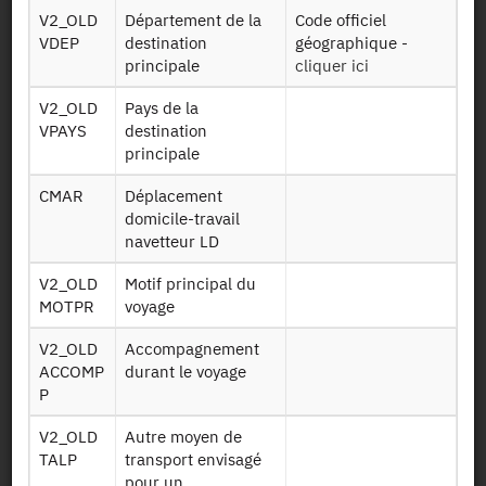
semaines
V2_OLD
Département de la
Code officiel
VDEP
destination
géographique -
Véhicule du
principale
cliquer ici
Men vls
ménage
V2_OLD
Pays de la
Mobilité régulière
VPAYS
destination
trajets vers lieux
principale
Q ind lieu teg
de Travail Etude
ou Garde (TEG)
CMAR
Déplacement
domicile-travail
Mobilité régulière
navetteur LD
(sans les lieux) et
Q individu
V2_OLD
Motif principal du
capacités de
MOTPR
voyage
mobilité
+
V2_OLD
Accompagnement
ACCOMP
durant le voyage
Présentation statistique
P
Concepts et définitions statistiques
V2_OLD
Autre moyen de
Les thèmes abordés sont les déplacements, de courte et
TALP
transport envisagé
longue distance, des ménages et de leurs membres, selon les
pour un