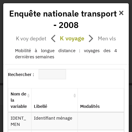
×
Enquête nationale transport
- 2008
Actualités
Projets
Données
Publications
K voyage
K voy depdet
Men vls
Missions
Mobilité à longue distance : voyages des 4
dernières semaines
status.io
EN
|
FR
Rechercher :
Nom de
>
ACCUEIL
PAGE PRODUIT
la
variable
Libellé
Modalités
IDENT_
Identifiant ménage
Dessin de fichier
MEN