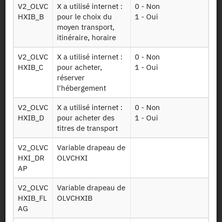
V2_OLVC
X a utilisé internet :
0 - Non
Documents utiles
HXIB_B
pour le choix du
1 - Oui
moyen transport,
itinéraire, horaire
Recrutement
V2_OLVC
X a utilisé internet :
0 - Non
Plan d’accès
HXIB_C
pour acheter,
1 - Oui
réserver
l'hébergement
Newsletter
V2_OLVC
X a utilisé internet :
0 - Non
Presse et rapports
HXIB_D
pour acheter des
1 - Oui
titres de transport
Marchés publics
V2_OLVC
Variable drapeau de
HXI_DR
OLVCHXI
Mentions légales
AP
V2_OLVC
Variable drapeau de
Protection des données
HXIB_FL
OLVCHXIB
personnelles
AG