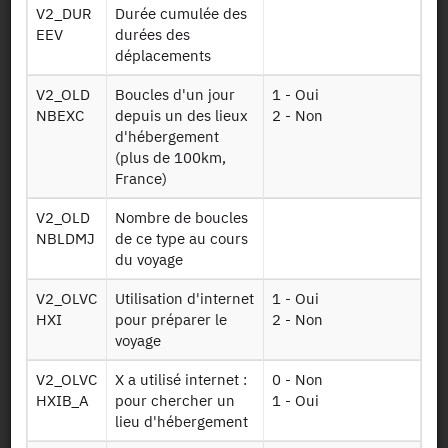
V2_DUR
Durée cumulée des
Ce suivi vise d'une part, à corriger l'oubli de certains trajets
EEV
durées des
et de connaître avec une meilleure précision les heures de
déplacements
départ et les temps de transport.
Il permet, d'autre part, d'obtenir des informations que les
V2_OLD
Boucles d'un jour
1 - Oui
méthodes classiques ne peuvent pas fournir (trajets très
NBEXC
depuis un des lieux
2 - Non
courts et parcours terminaux, temps d'attente, vitesse, choix
d'hébergement
de l'itinéraire, etc.).
(plus de 100km,
France)
Identifiant persistant
V2_OLD
Nombre de boucles
NBLDMJ
de ce type au cours
2007-2008 :
https://doi.org/10.34724/CASD.14.1448.V1
du voyage
V2_OLVC
Utilisation d'internet
1 - Oui
HXI
pour préparer le
2 - Non
voyage
V2_OLVC
X a utilisé internet :
0 - Non
HXIB_A
pour chercher un
1 - Oui
lieu d'hébergement
Contact