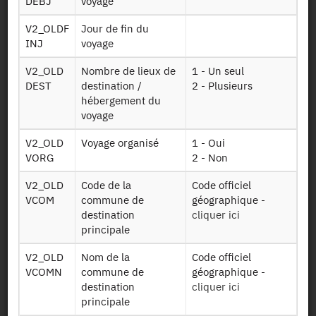
DEBJ
voyage
Mobilité
quotidienne et
K deploc
V2_OLDF
Jour de fin du
locale par
INJ
voyage
déplacements
V2_OLD
Nombre de lieux de
1 - Un seul
Mobilité
DEST
destination /
2 - Plusieurs
quotidienne,
hébergement du
locale et longue
K mobilite
voyage
distance, utilité
d'un
V2_OLD
Voyage organisé
1 - Oui
déplacement
VORG
2 - Non
Mobilité à longue
V2_OLD
Code de la
Code officiel
distance
VCOM
commune de
géographique -
K voy depdet
déplacements
destination
cliquer ici
des voyages
principale
détaillés
V2_OLD
Nom de la
Code officiel
Mobilité à longue
VCOMN
commune de
géographique -
distance :
destination
cliquer ici
K voyage
voyages des 4
principale
dernières