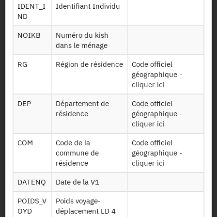
Présentation statistique
IDENT_I
Identifiant Individu
ND
Documentation sur la méthodologie
NOIKB
Numéro du kish
Identifiant persistant (DOI)
dans le ménage
RG
Région de résidence
Code officiel
géographique -
cliquer ici
Retour à la source
DEP
Département de
Code officiel
résidence
géographique -
ENT : Enquête Nationale
cliquer ici
Transport - 2007-2008
COM
Code de la
Code officiel
commune de
géographique -
Autres produits :
2007-2008
, 1993-1994, 1981-1982
résidence
cliquer ici
DATENQ
Date de la V1
POIDS_V
Poids voyage-
OYD
déplacement LD 4