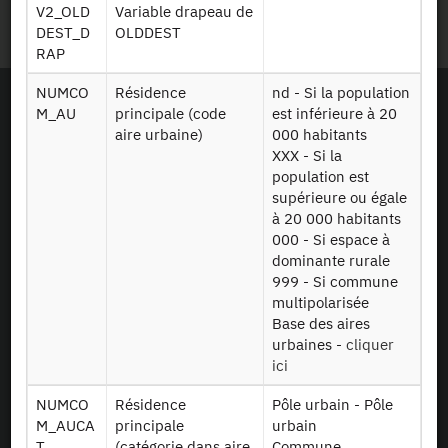
Plan du site
V2_OLD
Variable drapeau de
DEST_D
OLDDEST
RAP
NUMCO
Résidence
nd - Si la population
M_AU
principale (code
est inférieure à 20
aire urbaine)
000 habitants
XXX - Si la
population est
supérieure ou égale
à 20 000 habitants
000 - Si espace à
dominante rurale
999 - Si commune
multipolarisée
Base des aires
urbaines -
cliquer
ici
NUMCO
Résidence
Pôle urbain - Pôle
En tant que simple visiteur, la navigation sur le site du CASD n'installera pas de
cookies.
M_AUCA
principale
urbain
Le projet Equipex CASD a reçu une aide financée sur le programme
T
(catégorie dans aire
Commune