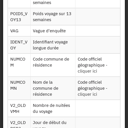
semaines
Demander l'accès
POIDS_V
Poids voyage sur 13
OY13
semaines
Mise à disposition :
16/09/2011
VAG
Vague d'enquête
IDENT_V
Identifiant voyage
Dessin de fichier
OY
longue durée
NUMCO
Code commune de
Code officiel
M
résidence
géographique -
Télécharger
cliquer ici
Informations sur
C info carnet
le carnet
NUMCO
Nom de la
Code officiel
MN
commune de
géographique -
Nomenclature
résidence
cliquer ici
Code pays
pays
V2_OLD
Nombre de nuitées
Déplacement
VMH
du voyage
Deploc vls
local et véhicule
V2_OLD
Jour de début du