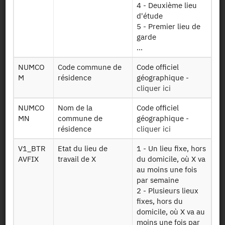
Mobilité
4 - Deuxième lieu
quotidienne et
d'étude
K deploc
locale par
5 - Premier lieu de
déplacements
garde
...
Mobilité
quotidienne,
NUMCO
Code commune de
Code officiel
locale et longue
M
résidence
géographique -
K mobilite
distance, utilité
cliquer ici
d'un
déplacement
NUMCO
Nom de la
Code officiel
MN
commune de
géographique -
Mobilité à longue
résidence
cliquer ici
distance
K voy depdet
déplacements
V1_BTR
Etat du lieu de
1 - Un lieu fixe, hors
des voyages
AVFIX
travail de X
du domicile, où X va
détaillés
au moins une fois
par semaine
Mobilité à longue
2 - Plusieurs lieux
distance :
fixes, hors du
K voyage
voyages des 4
domicile, où X va au
dernières
moins une fois par