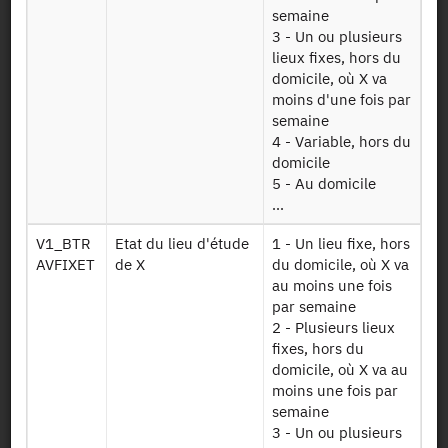
semaines
semaine
3 - Un ou plusieurs
Véhicule du
lieux fixes, hors du
Men vls
ménage
domicile, où X va
moins d'une fois par
Mobilité régulière
semaine
trajets vers lieux
4 - Variable, hors du
Q ind lieu teg
de Travail Etude
domicile
ou Garde (TEG)
5 - Au domicile
...
Mobilité régulière
(sans les lieux) et
V1_BTR
Etat du lieu d'étude
1 - Un lieu fixe, hors
Q individu
capacités de
AVFIXET
de X
du domicile, où X va
mobilité
au moins une fois
+
par semaine
2 - Plusieurs lieux
fixes, hors du
Présentation statistique
domicile, où X va au
moins une fois par
Concepts et définitions statistiques
semaine
Les thèmes abordés sont les déplacements, de courte et
3 - Un ou plusieurs
longue distance, des ménages et de leurs membres, selon les