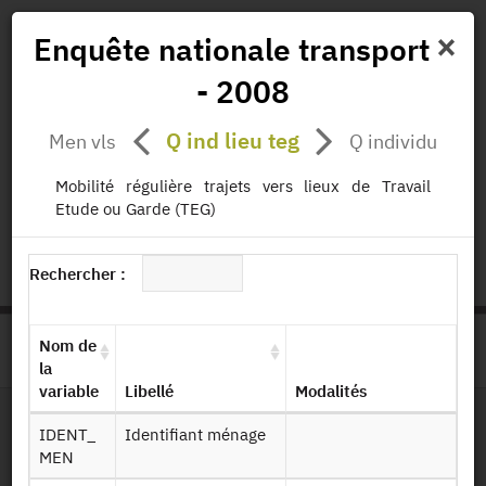
×
Enquête nationale transport
- 2008
Actualités
Projets
Données
Publications
Q ind lieu teg
Men vls
Q individu
Missions
Mobilité régulière trajets vers lieux de Travail
Etude ou Garde (TEG)
status.io
EN
|
FR
Rechercher :
Nom de
>
ACCUEIL
PAGE PRODUIT
la
variable
Libellé
Modalités
IDENT_
Identifiant ménage
Dessin de fichier
MEN