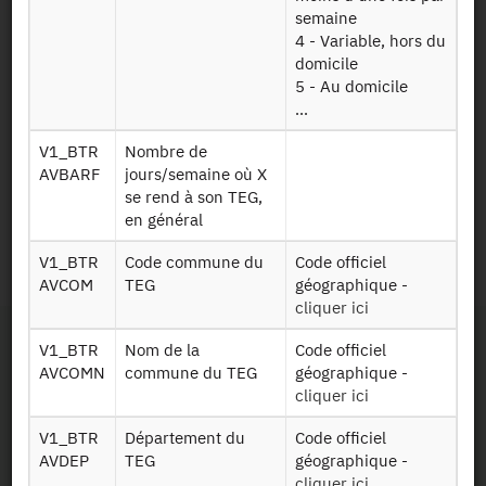
semaine
Ce suivi vise d'une part, à corriger l'oubli de certains trajets
4 - Variable, hors du
et de connaître avec une meilleure précision les heures de
domicile
départ et les temps de transport.
5 - Au domicile
Il permet, d'autre part, d'obtenir des informations que les
...
méthodes classiques ne peuvent pas fournir (trajets très
courts et parcours terminaux, temps d'attente, vitesse, choix
V1_BTR
Nombre de
de l'itinéraire, etc.).
AVBARF
jours/semaine où X
se rend à son TEG,
Identifiant persistant
en général
V1_BTR
Code commune du
Code officiel
2007-2008 :
https://doi.org/10.34724/CASD.14.1448.V1
AVCOM
TEG
géographique -
cliquer ici
V1_BTR
Nom de la
Code officiel
AVCOMN
commune du TEG
géographique -
cliquer ici
V1_BTR
Département du
Code officiel
AVDEP
TEG
géographique -
Contact
cliquer ici