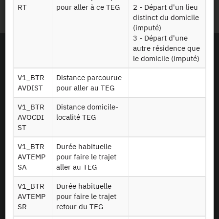
Plan du site
RT
pour aller à ce TEG
2 - Départ d'un lieu
distinct du domicile
(imputé)
3 - Départ d'une
autre résidence que
le domicile (imputé)
V1_BTR
Distance parcourue
AVDIST
pour aller au TEG
V1_BTR
Distance domicile-
AVOCDI
localité TEG
ST
V1_BTR
Durée habituelle
AVTEMP
pour faire le trajet
SA
aller au TEG
V1_BTR
Durée habituelle
AVTEMP
pour faire le trajet
En tant que simple visiteur, la navigation sur le site du CASD n'installera pas de
SR
retour du TEG
cookies.
Le projet Equipex CASD a reçu une aide financée sur le programme