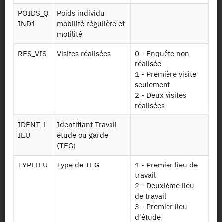
Demander l'accès
POIDS_Q
Poids individu
IND1
mobilité régulière et
motilité
Mise à disposition :
16/09/2011
RES_VIS
Visites réalisées
0 - Enquête non
réalisée
1 - Première visite
Dessin de fichier
seulement
2 - Deux visites
réalisées
Télécharger
IDENT_L
Identifiant Travail
Informations sur
IEU
étude ou garde
C info carnet
le carnet
(TEG)
Nomenclature
TYPLIEU
Type de TEG
1 - Premier lieu de
Code pays
pays
travail
2 - Deuxième lieu
Déplacement
de travail
Deploc vls
local et véhicule
3 - Premier lieu
d'étude