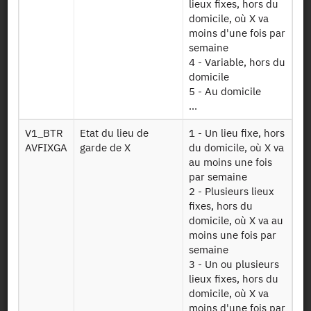
lieux fixes, hors du
différents modes de transport utilisés ainsi que la
domicile, où X va
connaissance du parc de véhicules détenus par les ménages.
moins d'une fois par
semaine
Population statistique
4 - Variable, hors du
Ménages dits "ordinaires", c'est-à-dire hors ménages vivant
domicile
en collectivité (foyers, prisons, hôpitaux…) et vivant dans des
5 - Au domicile
habitations mobiles (mariniers, sans-abri…).
...
V1_BTR
Etat du lieu de
1 - Un lieu fixe, hors
Zone géographique de référence
AVFIXGA
garde de X
du domicile, où X va
France métropolitaine
au moins une fois
par semaine
Documentation sur la méthodologie
2 - Plusieurs lieux
fixes, hors du
Au niveau national, un sous-échantillon non représentatif
domicile, où X va au
d'environ 1 000 personnes volontaires a été mis en place
moins une fois par
pour tester une méthode expérimentale de recueil de
semaine
données par GPS.
3 - Un ou plusieurs
Ces personnes ont été équipées d'un GPS pendant une
lieux fixes, hors du
semaine permettant ainsi l'enregistrement des "traces GPS"
domicile, où X va
au cours de leurs déplacements.
moins d'une fois par