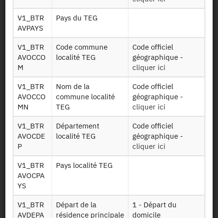
Documents utiles
V1_BTR
Pays du TEG
AVPAYS
Recrutement
V1_BTR
Code commune
Code officiel
AVOCCO
localité TEG
géographique -
Plan d’accès
M
cliquer ici
V1_BTR
Nom de la
Code officiel
Newsletter
AVOCCO
commune localité
géographique -
MN
TEG
cliquer ici
Presse et rapports
V1_BTR
Département
Code officiel
AVOCDE
localité TEG
géographique -
Marchés publics
P
cliquer ici
Mentions légales
V1_BTR
Pays localité TEG
AVOCPA
YS
Protection des données
personnelles
V1_BTR
Départ de la
1 - Départ du
AVDEPA
résidence principale
domicile