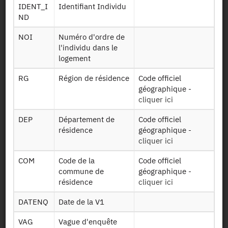
Présentation statistique
IDENT_I
Identifiant Individu
ND
Documentation sur la méthodologie
NOI
Numéro d'ordre de
Identifiant persistant (DOI)
l'individu dans le
logement
RG
Région de résidence
Code officiel
géographique -
Retour à la source
cliquer ici
DEP
Département de
Code officiel
ENT : Enquête Nationale
résidence
géographique -
Transport - 2007-2008
cliquer ici
COM
Code de la
Code officiel
Autres produits :
2007-2008
, 1993-1994, 1981-1982
commune de
géographique -
résidence
cliquer ici
DATENQ
Date de la V1
VAG
Vague d'enquête