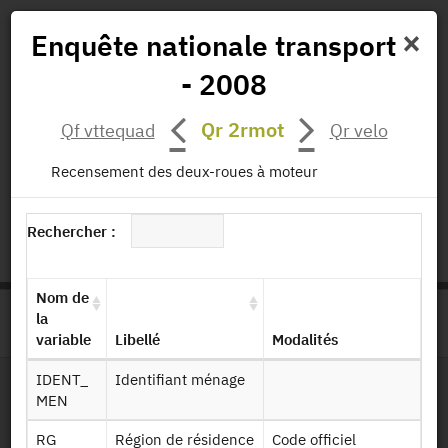
×
Enquête nationale transport
- 2008
Actualités
Projets
Données
Publications
Qr 2rmot
Qf vttequad
Qr velo
Missions
Recensement des deux-roues à moteur
status.io
EN
|
FR
Rechercher :
Nom de
la
>
ACCUEIL
PAGE PRODUIT
variable
Libellé
Modalités
IDENT_
Identifiant ménage
MEN
Dessin de fichier
RG
Région de résidence
Code officiel