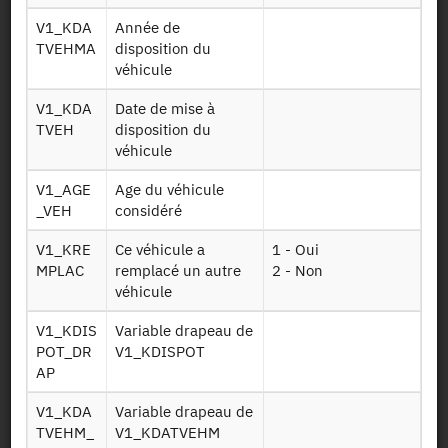
V1_KDA
Année de
Véhicule du
Men vls
TVEHMA
disposition du
ménage
véhicule
Mobilité régulière
V1_KDA
Date de mise à
trajets vers lieux
Q ind lieu teg
TVEH
disposition du
de Travail Etude
véhicule
ou Garde (TEG)
V1_AGE
Age du véhicule
Mobilité régulière
_VEH
considéré
(sans les lieux) et
Q individu
capacités de
V1_KRE
Ce véhicule a
1 - Oui
mobilité
+
MPLAC
remplacé un autre
2 - Non
véhicule
Présentation statistique
V1_KDIS
Variable drapeau de
POT_DR
V1_KDISPOT
Concepts et définitions statistiques
AP
Les thèmes abordés sont les déplacements, de courte et
V1_KDA
Variable drapeau de
longue distance, des ménages et de leurs membres, selon les
TVEHM_
V1_KDATVEHM
différents modes de transport utilisés ainsi que la