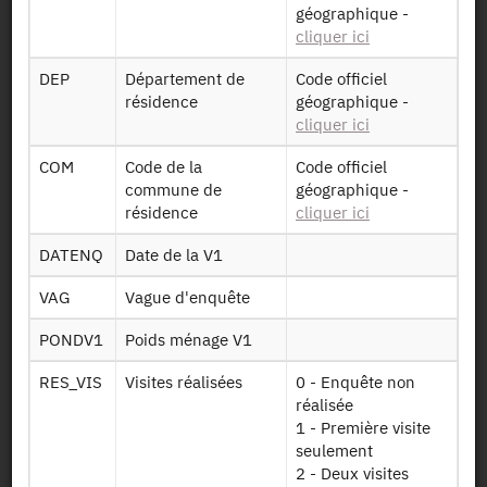
Présentation statistique
géographique -
cliquer ici
Documentation sur la méthodologie
DEP
Département de
Code officiel
Identifiant persistant (DOI)
résidence
géographique -
cliquer ici
COM
Code de la
Code officiel
commune de
géographique -
Retour à la source
résidence
cliquer ici
DATENQ
Date de la V1
ENT : Enquête Nationale
Transport - 2007-2008
VAG
Vague d'enquête
PONDV1
Poids ménage V1
Autres produits :
2007-2008
, 1993-1994, 1981-1982
RES_VIS
Visites réalisées
0 - Enquête non
réalisée
1 - Première visite
seulement
2 - Deux visites