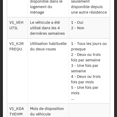
disponible dans le
seulement
K deploc
locale par
logement du
disponible depuis
déplacements
ménage
une autre résidence
Mobilité
V1_VEH
Le véhicule a été
1 - Oui
quotidienne,
UTIL
utilisé dans les 4
2 - Non
locale et longue
dernières semaines
K mobilite
distance, utilité
d'un
V1_K2R
Utilisation habituelle
1 - Tous les jours ou
déplacement
FREQU
du deux-roues
presque
2 - Deux ou trois
Mobilité à longue
fois par semaine
distance
3 - Une fois par
K voy depdet
déplacements
semaine
des voyages
4 - Deux ou trois
détaillés
fois par mois
5 - Une fois par
Mobilité à longue
mois
distance :
...
K voyage
voyages des 4
dernières
V1_KDA
Mois de disposition
semaines
TVEHM
du véhicule