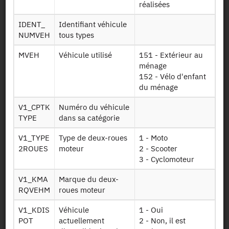
réalisées
Autorisation :
Comité du Secret Statistique
IDENT_
Identifiant véhicule
Mise à disposition :
16/09/2011
NUMVEH
tous types
MVEH
Véhicule utilisé
151 - Extérieur au
ménage
Dessin de fichier
152 - Vélo d'enfant
du ménage
Télécharger
V1_CPTK
Numéro du véhicule
TYPE
dans sa catégorie
Informations sur
C info carnet
le carnet
V1_TYPE
Type de deux-roues
1 - Moto
2ROUES
moteur
2 - Scooter
Nomenclature
Code pays
3 - Cyclomoteur
pays
V1_KMA
Marque du deux-
Déplacement
RQVEHM
roues moteur
Deploc vls
local et véhicule
V1_KDIS
Véhicule
1 - Oui
Mobilité
POT
actuellement
2 - Non, il est
quotidienne et