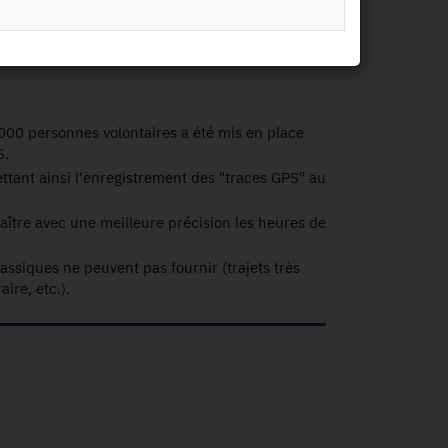
 000 personnes volontaires a été mis en place
S.
ant ainsi l'enregistrement des "traces GPS" au
nnaître avec une meilleure précision les heures de
assiques ne peuvent pas fournir (trajets très
ire, etc.).