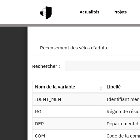
>
ACCUEIL
PAGE PRODUIT
Actualités
Projets
E
Ret
Recensement des vélos d'adulte
EN
Dessin de fichier
Rechercher :
Autr
Présentation statistique
Nom de la variable
Libellé
Documentation sur la méthodologie
IDENT_MEN
Identifiant mé
Identifiant persistant (DOI)
RG
Région de rési
De
DEP
Département d
COM
Code de la co