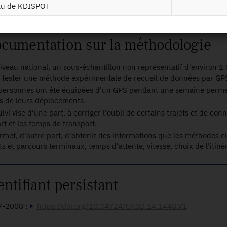
eau de KDISPOT
ce métropolitaine
cumentation sur la méthodologie
iveau national, un sous-échantillon non représentatif d'environ 1
 tester une méthode expérimentale de recueil de données par GP
personnes ont été équipées d'un GPS pendant une semaine permett
s de leurs déplacements.
uivi vise d'une part, à corriger l'oubli de certains trajets et de co
rt et les temps de transport.
ermet, d'autre part, d'obtenir des informations que les méthodes cl
s et parcours terminaux, temps d'attente, vitesse, choix de l'itinéra
entifiant persistant
7-2008 :
https://doi.org/10.34724/CASD.14.1448.V1