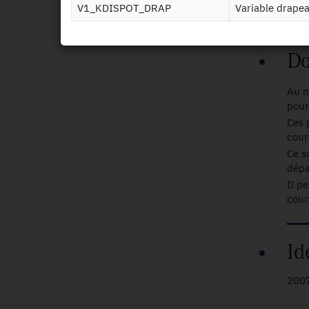
V1_KDISPOT_DRAP
Variable drap
Fran
Do
Au n
pour
Ces 
cour
Ce s
dépa
Il p
court
Id
200