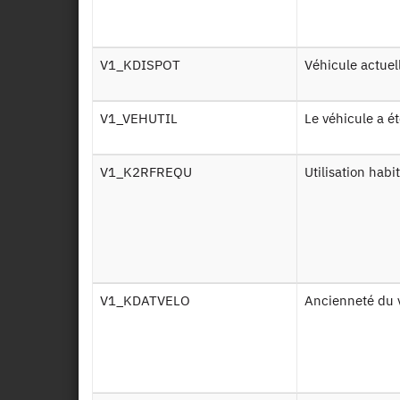
Q in
V1_KDISPOT
Véhicule actu
Q in
V1_VEHUTIL
Le véhicule a é
V1_K2RFREQU
Utilisation ha
Pr
Conc
Les 
diff
V1_KDATVELO
Ancienneté du
Popu
Ména
des 
Zone