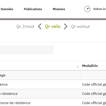
status.io
Données
Publications
Missions
nquête nationale transport - 2008
Qr velo
Qr 2rmot
Qr voitvul
our à la source
T : Enquête Nationale Transport - 
es produits :
2007-2008
, 1993-1994, 1981-1982
Demander l'accès
Modalités
nage
dence
Code officiel
ssin de fichier
e résidence
Code officiel
mmune de résidence
Code officiel