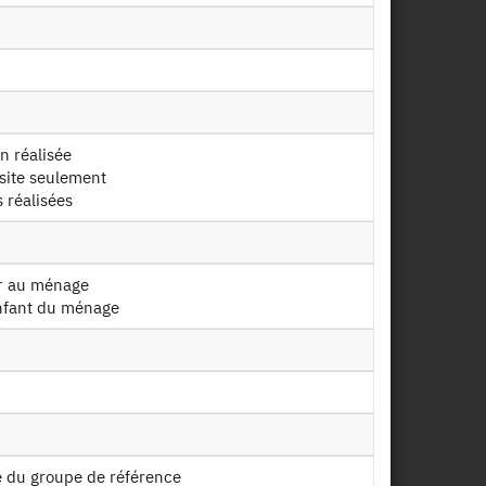
on réalisée
isite seulement
s réalisées
lacements
istance, utilité d'un déplacement
ur au ménage
enfant du ménage
 des voyages détaillés
s 4 dernières semaines
e du groupe de référence