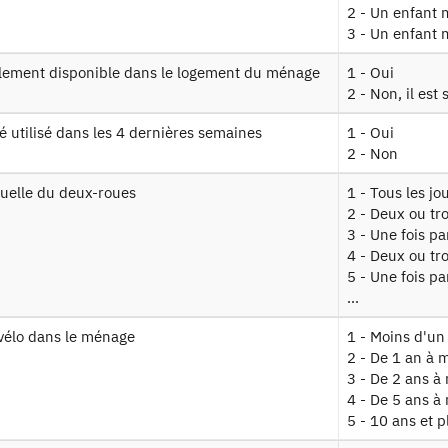
2 - Un enfant 
3 - Un enfant 
d lieu teg
Mobilité régulière trajets vers lieux de
ellement disponible dans le logement du ménage
1 - Oui
2 - Non, il es
dividu
Mobilité régulière (sans les lieux) et ca
té utilisé dans les 4 dernières semaines
1 - Oui
2 - Non
bituelle du deux-roues
1 - Tous les j
ésentation statistique
2 - Deux ou tr
3 - Une fois p
4 - Deux ou tro
epts et définitions statistiques
5 - Une fois pa
thèmes abordés sont les déplacements, de courte et longue distan
...
érents modes de transport utilisés ainsi que la connaissance du p
 vélo dans le ménage
1 - Moins d'un
lation statistique
2 - De 1 an à 
ges dits "ordinaires", c'est-à-dire hors ménages vivant en collectiv
3 - De 2 ans à
habitations mobiles (mariniers, sans-abri…).
4 - De 5 ans à
5 - 10 ans et p
 géographique de référence