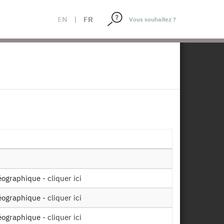
EN
|
FR
×
2007-2008
Mise à disposition :
16/09/2011
 géographique -
cliquer ici
Télécharger
 géographique -
cliquer ici
 géographique -
cliquer ici