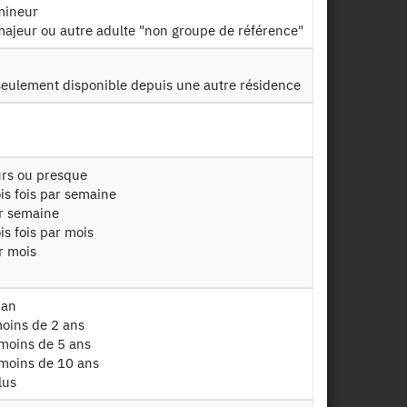
mineur
majeur ou autre adulte "non groupe de référence"
 Travail Etude ou Garde (TEG)
t seulement disponible depuis une autre résidence
pacités de mobilité
+
ours ou presque
ois fois par semaine
ar semaine
is fois par mois
r mois
ce, des ménages et de leurs membres, selon les
arc de véhicules détenus par les ménages.
 an
moins de 2 ans
ité (foyers, prisons, hôpitaux…) et vivant dans
 moins de 5 ans
 moins de 10 ans
lus