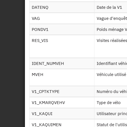
C in
DATENQ
Date de la V1
VAG
Vague d'enquê
Code
PONDV1
Poids ménage 
Depl
RES_VIS
Visites réalisée
K de
IDENT_NUMVEH
Identifiant véh
K mo
MVEH
Véhicule utilisé
K vo
V1_CPTKTYPE
Numéro du véh
V1_KMARQVEHV
Type de vélo
K vo
V1_KAQUI
Utilisateur pri
V1_KAQUIMEN
Statut de l'uti
Men 