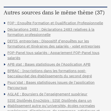
Autres sources dans le même thème (37)
FQP : Enquête Formation et Qualification Professionnelle
Déclarations 2483 : Déclarations 2483 relatives à la
formation professionnelle
DEFIS_entreprises : Dispositif d'enquêtes sur les
formations et itinéraires des salariés - volet entreprises
FQP-Panel tous salariés : Appariement FQP-Panel tous
salariés
APB stat : Bases statistiques de l'Application APB
BPBAC : Inscriptions dans les formations post-
baccalauréat des établissements du second degré
Psup'stat : Bases statistiques issues de l'application
Parcoursup
AGLAE : Boursiers de l'enseignement supérieur
SISE Diplômés Enq26bis : SISE Diplômés dans un
établissement autre qu'universités, écoles normales
supérieures, d'ingénieurs, de commerce, artistiques et