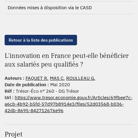
Données mises à disposition via le CASD
Retour à la liste des publications
L'innovation en France peut-elle bénéficier
aux salariés peu qualifiés ?
Auteurs :
FAQUET R.
MAS C.
ROULLEAU G.
Date de publication :
Mai 2020
Réf :
Trésor-Éco n° 260 - DG Trésor
Url :
https://www.tresor.economie.gouv.fr/Articles/69fbee7c-
a6cb-4b92-b5fd-57d97b8914e3/files/52d03568-b036-
42db-8695-842712676e96
Projet