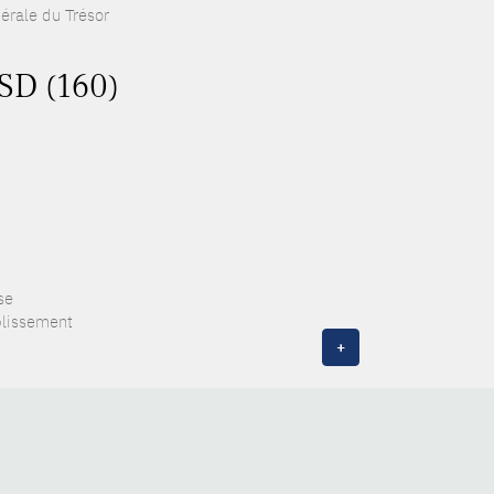
nérale du Trésor
ASD (160)
se
blissement
+