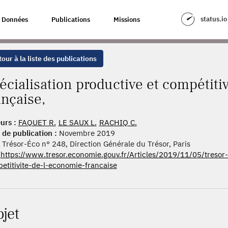
TIVE ET COMPÉTITIVITÉ DE L'ÉCONOMIE FRANÇAISE,
status.io
Données
Publications
Missions
our à la liste des publications
écialisation productive et compétiti
ançaise,
urs :
FAQUET R.
LE SAUX L.
RACHIQ C.
 de publication :
Novembre 2019
Trésor-Éco n° 248, Direction Générale du Trésor, Paris
https://www.tresor.economie.gouv.fr/Articles/2019/11/05/tresor-
etitivite-de-l-economie-francaise
ojet