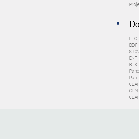
Proje
Do
EEC 
BDF 
SRCV
ENT 
BTS-P
Pane
Patr
CLAP
CLAP
CLAP