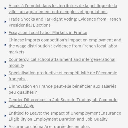
Accès à l'emploi dans les territoires de la politique de la
ville : un appariement entre emplois et populations
Trade Shocks and Far-Right Voting: Evidence from French
Presidential Elections
Essays on Local Labor Markets in France
Chinese imports competition’s impact on employment and
the wage distribution : evidence from French local labor
markets
Countercylical school attainment and intergenerational
mobility
Spécialisation productive et compétitivité de l'économie
française,
L'innovation en France peut-elle bénéficier aux salariés
peu qualifiés ?
Gender Differences in Job Search: Trading off Commute
against Wage
Entitled to Leave: the Impact of Unemployment Insurance
Eligibility on Employment Duration and Job Quality
Assurance chômage et durée des emplois