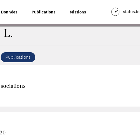
status.io
Données
Publications
Missions
 L.
Publications
sociations
020