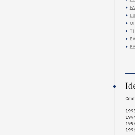
FA
LI
OF
TI
EA
EA
Id
Cita
1993
1994
1995
1996