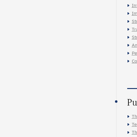
In
Im
St
Tr
St
An
Pe
Co
Pu
Th
Te
Th