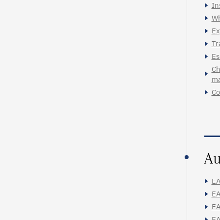
In
Wh
Ex
Tr
Es
Ch
ma
Co
Au
EA
EA
EA
EA