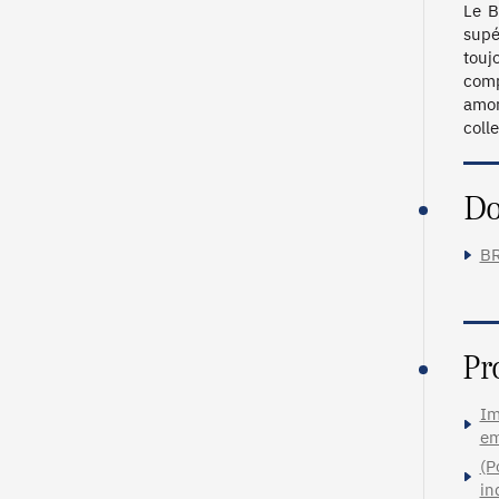
Le B
supé
touj
comp
amor
colle
Do
BR
Pr
Im
em
(P
in