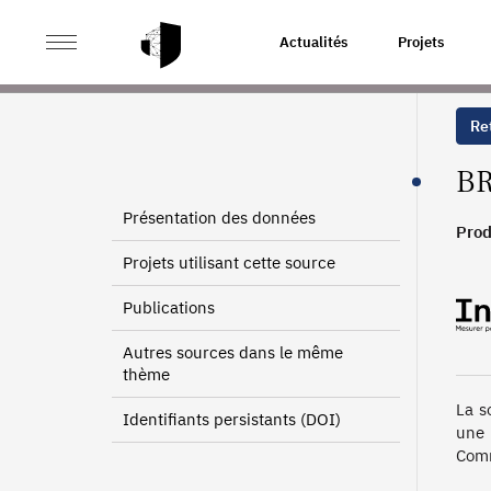
>
>
ACCUEIL
SOURCES
BÉNÉFICES RÉELS NORMAUX
Actualités
Projets
Ret
BR
Présentation des données
Prod
1994
Projets utilisant cette source
Publications
Autres sources dans le même
thème
La s
Identifiants persistants (DOI)
une 
Comm