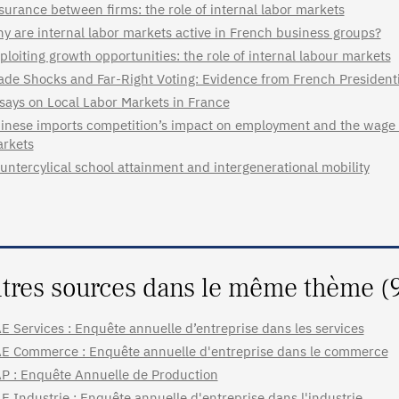
surance between firms: the role of internal labor markets
y are internal labor markets active in French business groups?
ploiting growth opportunities: the role of internal labour markets
ade Shocks and Far-Right Voting: Evidence from French Presidenti
says on Local Labor Markets in France
inese imports competition’s impact on employment and the wage di
rkets
untercylical school attainment and intergenerational mobility
tres sources dans le même thème (
E Services : Enquête annuelle d’entreprise dans les services
E Commerce : Enquête annuelle d'entreprise dans le commerce
P : Enquête Annuelle de Production
E Industrie : Enquête annuelle d'entreprise dans l'industrie