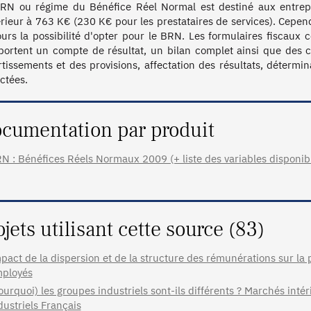
RN ou régime du Bénéfice Réel Normal est destiné aux entreprise
rieur à 763 K€ (230 K€ pour les prestataires de services). Cependa
ours la possibilité d'opter pour le BRN. Les formulaires fiscaux c
ortent un compte de résultat, un bilan complet ainsi que des ca
tissements et des provisions, affectation des résultats, détermina
ctées. 
cumentation par produit
N : Bénéfices Réels Normaux 2009 (+ liste des variables disponib
ojets utilisant cette source (83)
pact de la dispersion et de la structure des rémunérations sur la 
ployés
ourquoi) les groupes industriels sont-ils différents ? Marchés inté
dustriels Français