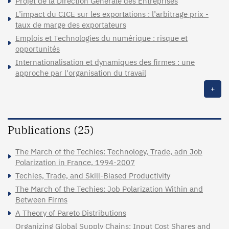
Projet de la Direction Générale des Entreprises
L’impact du CICE sur les exportations : l’arbitrage prix -
taux de marge des exportateurs
Emplois et Technologies du numérique : risque et
opportunités
Internationalisation et dynamiques des firmes : une
approche par l'organisation du travail
+
Publications (25)
The March of the Techies: Technology, Trade, adn Job
Polarization in France, 1994-2007
Techies, Trade, and Skill-Biased Productivity
The March of the Techies: Job Polarization Within and
Between Firms
A Theory of Pareto Distributions
Organizing Global Supply Chains: Input Cost Shares and