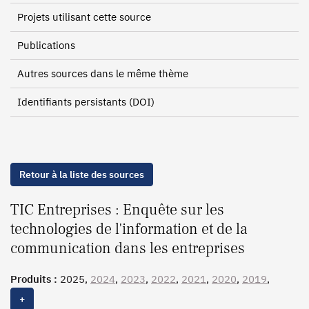
Projets utilisant cette source
Publications
Autres sources dans le même thème
Identifiants persistants (DOI)
Retour à la liste des sources
TIC Entreprises : Enquête sur les
technologies de l'information et de la
communication dans les entreprises
Produits :
2025,
2024
,
2023
,
2022
,
2021
,
2020
,
2019
,
2018
,
2017
,
2016
,
2015
,
2014
,
2013
,
2012
,
2011
,
2010
,
+
2009
,
2008
,
2007
, 2002