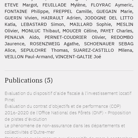
ETEVE Margot, FEUILLADE Mylène, FLOYRAC Aymeric,
FONTAINE Philippe, FREPPEL Camille, GUEGAIN Marie,
GUERIN Vivien, HAIRAULT Adrien, JODOGNE DEL LITTO
Katia, LEBASTARD Simon, MAILLARD Sophie, MESLIN
Olivier, MONLUC Thibaut, MOUCER Céline, PAYET Charles,
PENALVA Aldo, PERNET-COUDRIER Olivier, REDOMBO
Jaurence, ROSENZWEIG Agathe, SCHOENAUER SEBAG
Alice, SEPULCHRE Thomas, SUAREZ-CASTILLO Milena,
VEILLON Paul-Armand, VINCENT-GALTIE Joé
Publications (5)
Evaluation du dispositif d'aide fiscale à l'investissement locatif
Pinel
Évaluation du contrat d'objectifs et de performance (COP)
2016-2020 de l'Office National des Fôrets (ONF) - Proposition
de pistes d'évolution
Le phénomène de non-assurance dans les départements et
collectivités d’Outre-mer