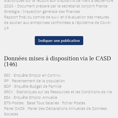
Statistiques sur le recours aux dispositifs de mars à septembre
2020 - Document préparé par le secrétariat conjoint France
Stratégie / Inspection générale des finances
Rapport final du comité de suivi et d’évaluation des mesures
de soutien aux entreprises confrontées à l'épidémie de Covid-
19
Indiquer une publication
Données mises à disposition via le CASD
(146)
EEC : Enquête Emploi en Continu
RP : Recensement de la population
BDF : Enquête Budget de Famille
SRCV : Statistiques sur les Ressources et les Conditions de Vie
EEA : Enquête Emploi Annuelle
BTS-Postes : Base Tous Salariés : fichier Postes
Panel DADS : Panel des Déclarations Annuelles de Données
Sociales