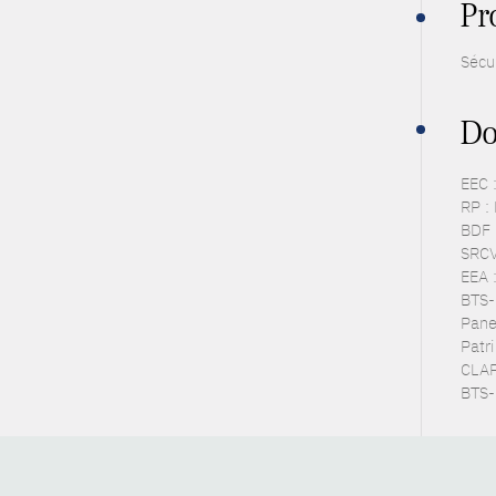
Pr
Sécu
Do
EEC 
RP :
BDF 
SRCV
EEA 
BTS-P
Pane
Patr
CLAP
BTS-