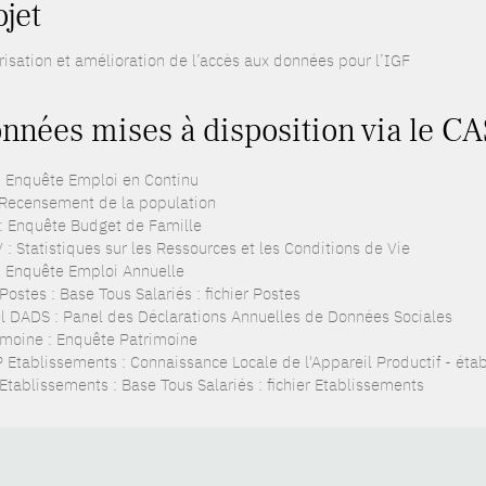
ojet
risation et amélioration de l’accès aux données pour l’IGF
nnées mises à disposition via le C
: Enquête Emploi en Continu
 Recensement de la population
: Enquête Budget de Famille
 : Statistiques sur les Ressources et les Conditions de Vie
: Enquête Emploi Annuelle
ostes : Base Tous Salariés : fichier Postes
l DADS : Panel des Déclarations Annuelles de Données Sociales
imoine : Enquête Patrimoine
 Etablissements : Connaissance Locale de l'Appareil Productif - éta
Etablissements : Base Tous Salariés : fichier Etablissements