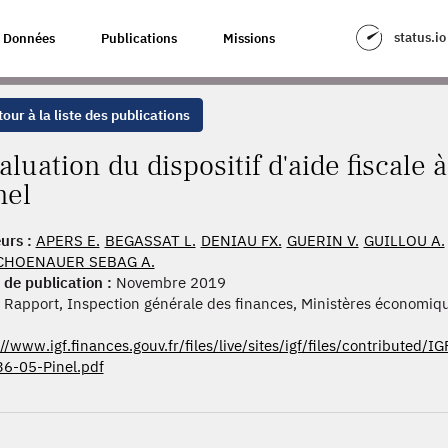
IF D'AIDE FISCALE À L'INVESTISSEMENT LOCATIF PINEL
status.io
Données
Publications
Missions
our à la liste des publications
aluation du dispositif d'aide fiscale à
nel
urs :
APERS E.
BEGASSAT L.
DENIAU FX.
GUERIN V.
GUILLOU A.
CHOENAUER SEBAG A.
 de publication :
Novembre 2019
Rapport, Inspection générale des finances, Ministères économiqu
://www.igf.finances.gouv.fr/files/live/sites/igf/files/contribute
6-05-Pinel.pdf