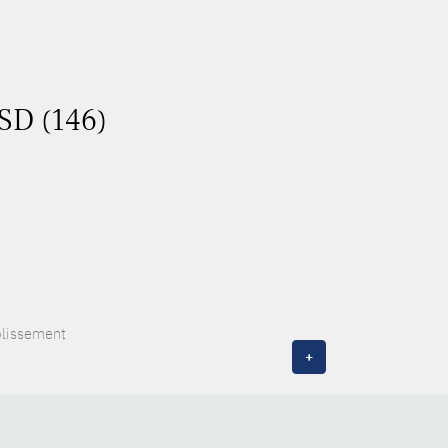
ASD (146)
blissement
+