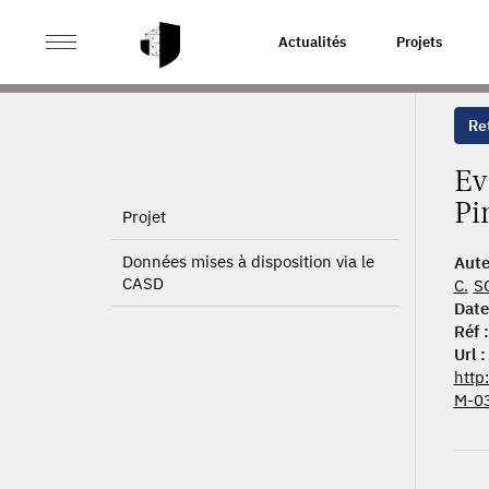
>
>
ACCUEIL
PUBLICATIONS
EVALUATION DU DISPOSIT
Actualités
Projets
Ret
Ev
Pi
Projet
Données mises à disposition via le
Aute
CASD
C.
S
Date
Réf :
Url :
http
M-03