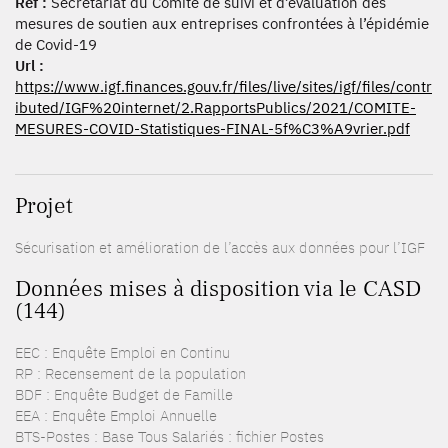
Réf :
Secrétariat du Comité de suivi et d’évaluation des
mesures de soutien aux entreprises confrontées à l’épidémie
de Covid-19
Url :
https://www.igf.finances.gouv.fr/files/live/sites/igf/files/contr
ibuted/IGF%20internet/2.RapportsPublics/2021/COMITE-
MESURES-COVID-Statistiques-FINAL-5f%C3%A9vrier.pdf
Projet
Sécurisation et amélioration de l’accès aux données pour l’IGF
Données mises à disposition via le CASD
(144)
EEC : Enquête Emploi en Continu
RP : Recensement de la population
BDF : Enquête Budget de Famille
EEA : Enquête Emploi Annuelle
BTS-Postes : Base Tous Salariés : fichier Postes