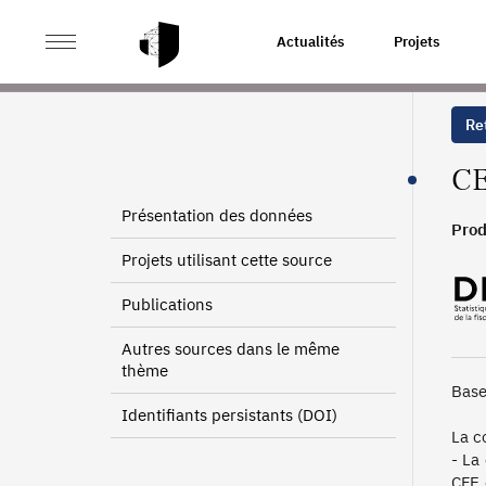
>
>
ACCUEIL
SOURCES
CONTRIBUTION ÉCONOMIQUE 
Actualités
Projets
Ret
CE
Présentation des données
Prod
Projets utilisant cette source
Publications
Autres sources dans le même
thème
Base
Identifiants persistants (DOI)
La c
- La
CFE 