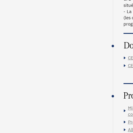
situé
- La
(les
progr
Do
CE
CE
Pr
Mi
co
Pr
Al