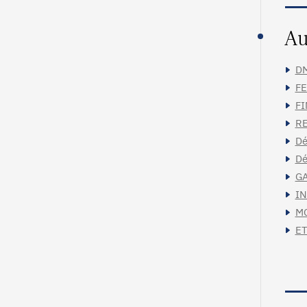
Au
DM
FE
FI
RE
Dé
Dé
GA
IN
MC
ET