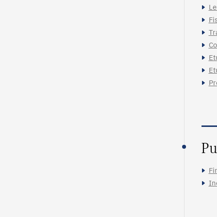
Le
Fi
Tr
Co
Et
Et
Pr
Pu
Fi
In