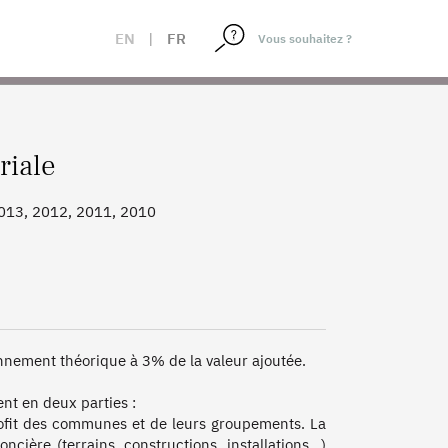
EN
|
FR
riale
2013, 2012, 2011, 2010
nement théorique à 3% de la valeur ajoutée.

t en deux parties :

profit des communes et de leurs groupements. La 
cière (terrains, constructions, installations...) 