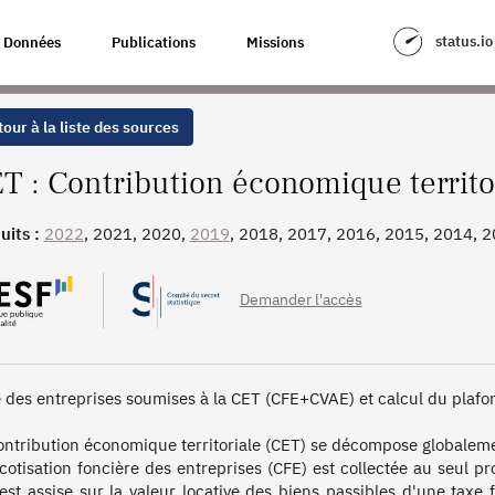
TERRITORIALE
status.io
Données
Publications
Missions
our à la liste des sources
T : Contribution économique territo
uits :
2022
, 2021, 2020,
2019
, 2018, 2017, 2016, 2015, 2014, 
Demander l'accès
 des entreprises soumises à la CET (CFE+CVAE) et calcul du plafon
ontribution économique territoriale (CET) se décompose globalemen
 cotisation foncière des entreprises (CFE) est collectée au seul 
est assise sur la valeur locative des biens passibles d'une taxe fon