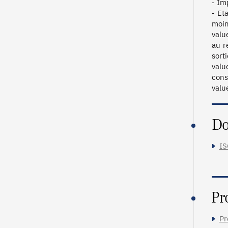
- Im
- Et
moin
valu
au r
sort
valu
cons
Do
IS
Pr
Pr