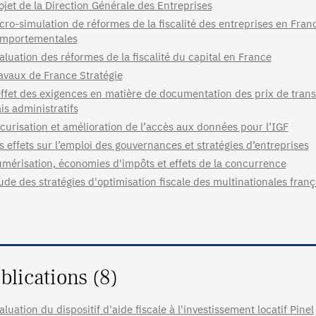
ojet de la Direction Générale des Entreprises
cro-simulation de réformes de la fiscalité des entreprises en Fra
mportementales
aluation des réformes de la fiscalité du capital en France
avaux de France Stratégie
effet des exigences en matière de documentation des prix de transfe
ais administratifs
curisation et amélioration de l’accès aux données pour l’IGF
s effets sur l’emploi des gouvernances et stratégies d’entreprises
mérisation, économies d'impôts et effets de la concurrence
ude des stratégies d'optimisation fiscale des multinationales franç
blications (8)
aluation du dispositif d'aide fiscale à l'investissement locatif Pinel