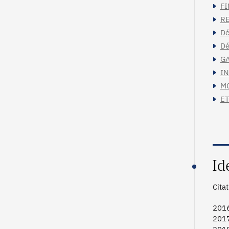
FI
RE
Dé
Dé
GA
IN
MC
ET
Id
Cita
2016
2017