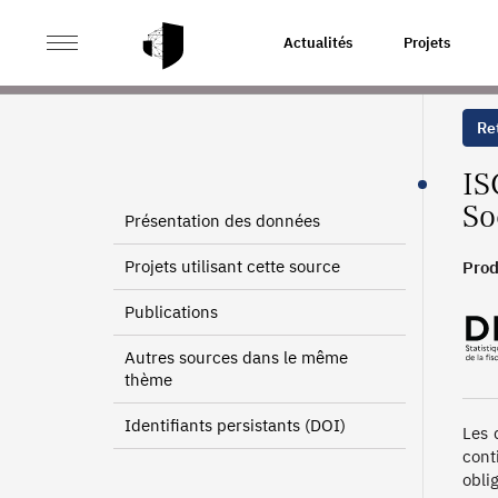
>
>
ACCUEIL
SOURCES
GROUPES FISCAUX DES ENTREP
Actualités
Projets
Ret
IS
So
Présentation des données
Projets utilisant cette source
Prod
Publications
Autres sources dans le même
thème
Identifiants persistants (DOI)
Les 
cont
oblig