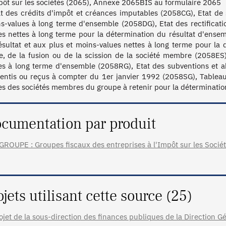
pôt sur les sociétés (2065), Annexe 2065BIS au formulaire 2065

at des crédits d'impôt et créances imputables (2058CG), Etat de s
s-values à long terme d'ensemble (2058DG), Etat des rectificati
es nettes à long terme pour la détermination du résultat d'ensemb
ésultat et aux plus et moins-values nettes à long terme pour la d
ie, de la fusion ou de la scission de la société membre (2058ES)
es à long terme d'ensemble (2058RG), Etat des subventions et a
entis ou reçus à compter du 1er janvier 1992 (2058SG), Tableau
cumentation par produit
GROUPE : Groupes fiscaux des entreprises à l'Impôt sur les Société
ojets utilisant cette source (25)
ojet de la sous-direction des finances publiques de la Direction G