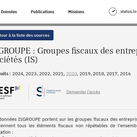
RISES À L'IMPÔT SUR LES SOCIÉTÉS (IS)
status.io
Données
Publications
Missions
our à la liste des sources
GROUPE : Groupes fiscaux des entrepr
ciétés (IS)
uits :
2024, 2023, 2022, 2021,
2020
, 2019, 2018, 2017, 2016
Demander l'accès
données ISGROUPE portent sur les groupes fiscaux des entreprises 
iennent tous les éléments fiscaux non répétables de l'ensemble
ation :
