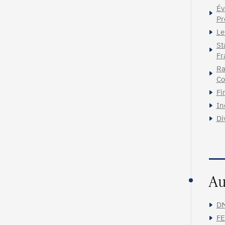
Év
Pr
Le
St
Fr
Ra
Co
Fi
In
Di
Au
DM
FE