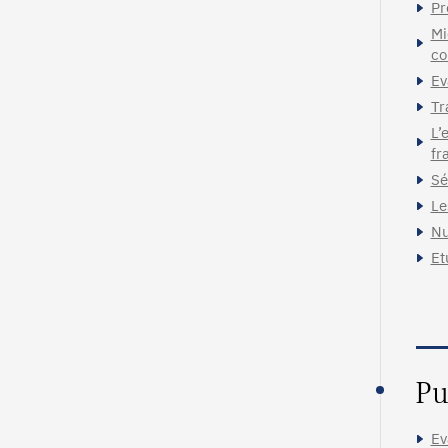
Pr
Mi
co
Ev
Tr
L’
fr
Sé
Le
Nu
Et
Pu
Ev