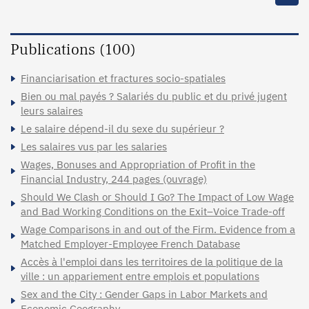
Publications (100)
Financiarisation et fractures socio-spatiales
Bien ou mal payés ? Salariés du public et du privé jugent
leurs salaires
Le salaire dépend-il du sexe du supérieur ?
Les salaires vus par les salaries
Wages, Bonuses and Appropriation of Profit in the
Financial Industry, 244 pages (ouvrage)
Should We Clash or Should I Go? The Impact of Low Wage
and Bad Working Conditions on the Exit–Voice Trade-off
Wage Comparisons in and out of the Firm. Evidence from a
Matched Employer-Employee French Database
Accès à l'emploi dans les territoires de la politique de la
ville : un appariement entre emplois et populations
Sex and the City : Gender Gaps in Labor Markets and
Economic Geography