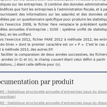
istiques sur les entreprises. Il combine des données administrativ
énéfices que font les entreprises à l'administration fiscale, et à 
fournissent des informations sur les salariés) et des données ob
êtées par un questionnaire spécifique pour produire les statistique
is l'exercice 2008, le fichier Fare remplace le précédent syst
êtes annuelles d'entreprise ; SUSE : système unifié de statistiqu
les), en les unifiant.

is l'exercice 2012, fichier FARE 2012 à méthode 2012, les entrepr
do-Siren » dont le premier caractère est un « P ». C'est le cas d
 à méthode 2013, des autres EP.

 faciliter la comparaison de deux années successives, les fichiers m
 années (n-1) et (n), le champ couvert étant celui défini à partir
tations…) étant celle définie pour (n).
cumentation par produit
RE : Statistique structurelle annuelle d'entreprises issue du dispo
sponibles)
RE : Statistique structurelle annuelle d'entreprises issue du dispo