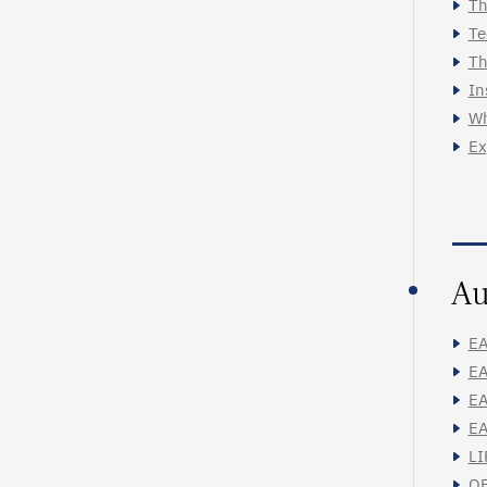
Th
Te
Th
In
Wh
Ex
Au
EA
EA
EA
EA
LI
OF