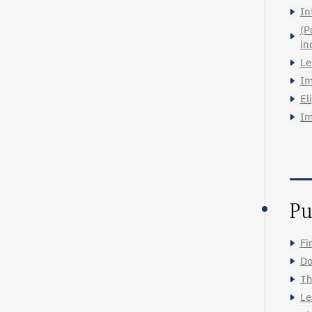
In
(P
in
Le
Im
El
Im
Pu
Fi
Do
Th
Le