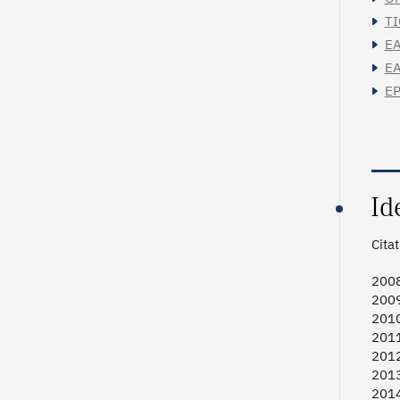
TI
EA
EA
EP
Id
Cita
2008
2009
2010
2011
2012
2013
2014