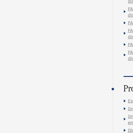
di
FA
di
FA
FA
di
FA
FA
di
Pr
Ex
In
Im
em
Di