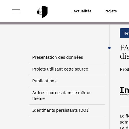
>
>
ACCUEIL
SOURCES
STATISTIQUE STRUCTURELLE 
Actualités
Projets
Ret
FA
di
Présentation des données
Projets utilisant cette source
Prod
200
Publications
Autres sources dans le même
thème
Identifiants persistants (DOI)
Le f
admi
Le d