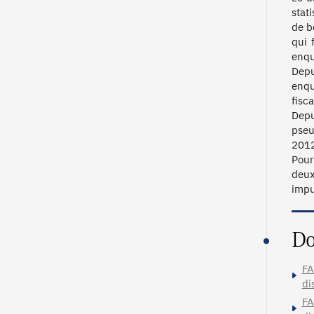
stat
de b
qui 
enqu
Depu
enqu
fisca
Depu
pseu
2012
Pour
deux
impu
Do
FA
di
FA