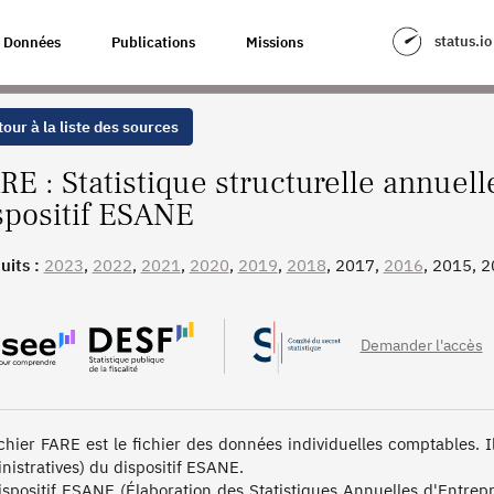
ANNUELLE D’ENTREPRISES ISSUE DU DISPOSITIF ESANE
status.io
Données
Publications
Missions
our à la liste des sources
RE : Statistique structurelle annuell
spositif ESANE
uits :
2023
,
2022
,
2021
,
2020
,
2019
,
2018
, 2017,
2016
, 2015, 
8
Demander l'accès
ichier FARE est le fichier des données individuelles comptables. 
nistratives) du dispositif ESANE.

ispositif ESANE (Élaboration des Statistiques Annuelles d'Entrepr