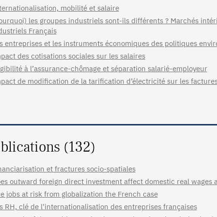
ternationalisation, mobilité et salaire
ourquoi) les groupes industriels sont-ils différents ? Marchés inté
dustriels Français
s entreprises et les instruments économiques des politiques env
pact des cotisations sociales sur les salaires
igibilité à l’assurance-chômage et séparation salarié-employeur
pact de modification de la tarification d’électricité sur les facture
blications (132)
nanciarisation et fractures socio-spatiales
es outward foreign direct investment affect domestic real wages a
e jobs at risk from globalization the French case
s RH, clé de l'internationalisation des entreprises françaises